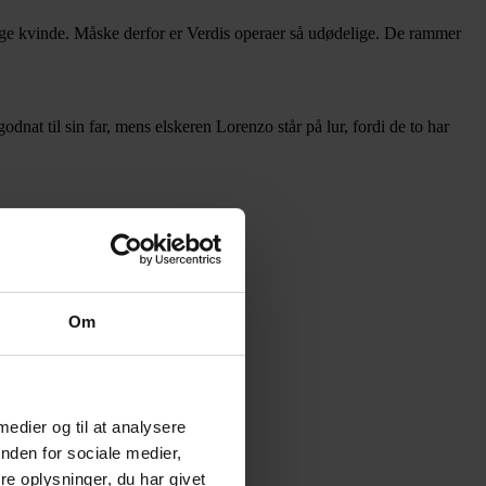
gtige kvinde. Måske derfor er Verdis operaer så udødelige. De rammer
dnat til sin far, mens elskeren Lorenzo står på lur, fordi de to har
Om
 medier og til at analysere
nden for sociale medier,
e oplysninger, du har givet