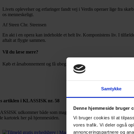
Livets oplevelser og erfaringer fandt vej i Verdis operaer lige fra sk
os menneskeligt.
Af Steen Chr. Steensen
En akt i en opera kan indeholde et helt liv. Komponistens liv. I tilfæl
aftalt at flygte sammen.
Vil du læse mere?
Køb et årsabonnement og få ubegrænset adgang til alle nyheder, artikl
Bestil abonnement
Samtykke
s artiklen i KLASSISK nr. 58
Denne hjemmeside bruger c
SSISK udkommer både som magasin og online. Med et abonnement får d
Vi bruger cookies til at tilpas
de kartotek her på hjemmesiden.
vores trafik. Vi deler også 
annonceringspartnere og anal