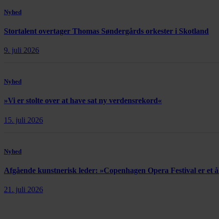
Nyhed
Stortalent overtager Thomas Søndergårds orkester i Skotland
9. juli 2026
Nyhed
»Vi er stolte over at have sat ny verdensrekord«
15. juli 2026
Nyhed
Afgående kunstnerisk leder: »Copenhagen Opera Festival er et
21. juli 2026