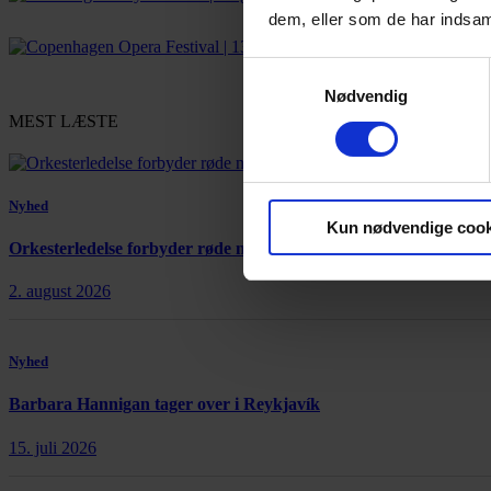
dem, eller som de har indsaml
Samtykkevalg
Nødvendig
MEST LÆSTE
Nyhed
Kun nødvendige cook
Orkesterledelse forbyder røde nelliker
2. august 2026
Nyhed
Barbara Hannigan tager over i Reykjavík
15. juli 2026