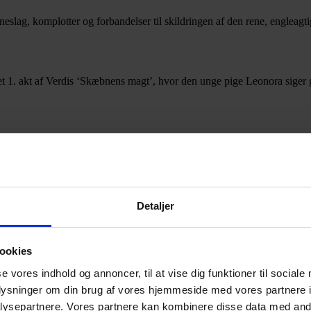
æbneslag, komplotter og forbandelser til skildringen af den rene, englea
det 1. akt af Verdis ‘Skæbnens magt’, hvor den unge pige Leonora siger go
er, anmeldelser m.m. på klassisk.org
Detaljer
ookies
u både tilsendt de kvartalsvise magasiner, samt adgang til det
se vores indhold og annoncer, til at vise dig funktioner til sociale
oplysninger om din brug af vores hjemmeside med vores partnere i
ysepartnere. Vores partnere kan kombinere disse data med andr