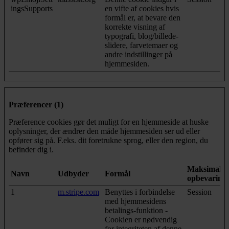
ingsSupports
en vifte af cookies hvis
formål er, at bevare den
korrekte visning af
typografi, blog/billede-
slidere, farvetemaer og
andre indstillinger på
hjemmesiden.
Præferencer (1)
Præference cookies gør det muligt for en hjemmeside at huske
oplysninger, der ændrer den måde hjemmesiden ser ud eller
opfører sig på. F.eks. dit foretrukne sprog, eller den region, du
befinder dig i.
Maksimal
Navn
Udbyder
Formål
opbevarings
1
m.stripe.com
Benyttes i forbindelse
Session
med hjemmesidens
betalings-funktion -
Cookien er nødvendig
for integriteten af denne