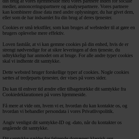
din brug af vores hjemmeside med vores partnere inden for sociale
medier, annonceringspartnere og analysepartnere. Vores partnere
kan kombinere disse data med andre oplysninger, du har givet dem,
eller som de har indsamlet fra din brug af deres tjenester.
Cookies er små tekstfiler, som kan bruges af websteder til at gøre en
brugers oplevelse mere effektiv.
Loven fastslår, at vi kan gemme cookies på din enhed, hvis de er
strengt nødvendige for at sikre leveringen af den tjeneste, du
udtrykkeligt har anmodet om at bruge. For alle andre typer cookies
skal vi indhente dit samtykke.
Dette websted bruger forskellige typer af cookies. Nogle cookies
sættes af tredjeparts tjenester, der vises på vores sider.
Du kan til enhver tid ændre eller tilbagetrække dit samtykke fra
Cookiedeklarationen på vores hjemmeside.
Få mere at vide om, hvem vi er, hvordan du kan kontakte os, og
hvordan vi behandler persondata i vores Privatlivspolitik.
Angiv venligst dit samtykke-ID og -dato, når du kontakter os
angående dit samtykke.
Dit samtykke gælder for følgende domæner: klassisk.org