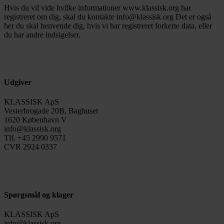
Hvis du vil vide hvilke informationer www.klassisk.org har
registreret om dig, skal du kontakte info@klassisk.org Det er også
her du skal henvende dig, hvis vi har registreret forkerte data, eller
du har andre indsigelser.
Udgiver
KLASSISK ApS
Vesterbrogade 20B, Baghuset
1620 København V
info@klassisk.org
Tlf. +45 2990 9571
CVR 2924 0337
Spørgsmål og klager
KLASSISK ApS
info@klassisk.org