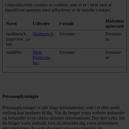
Uklassificerede cookies er cookies, som vi er i færd med at
klassificere sammen med udbyderne af de enkelte cookies.
Maksimal
Navn
Udbyder
Formål
opbevarings
mailmunch_
Mailmunch
Afventer
Permane
pageview_co
nt
unt
multiFbc
Meta
Afventer
Permane
Platforms,
nt
Inc.
Personoplysninger
Personoplysninger er alle slags informationer, som i et eller andet
omfang kan henføres til dig. Når du bruger vores website indsamler
og behandler vi en række sådanne informationer. Det sker f.eks. når
du bruger vores indhold, hvis du tilmelder dig vores nyhedsbrev
eller registrerer dig som abonnent via www.klassisk.org