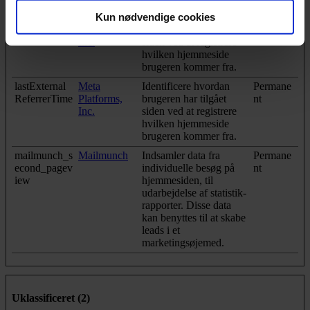
Kun nødvendige cookies
lastExternal
Meta
Identificere hvordan
Permane
Referrer
Platforms,
brugeren har tilgået
nt
Inc.
siden ved at registrere
hvilken hjemmeside
brugeren kommer fra.
lastExternal
Meta
Identificere hvordan
Permane
ReferrerTime
Platforms,
brugeren har tilgået
nt
Inc.
siden ved at registrere
hvilken hjemmeside
brugeren kommer fra.
mailmunch_s
Mailmunch
Indsamler data fra
Permane
econd_pagev
individuelle besøg på
nt
iew
hjemmesiden, til
udarbejdelse af statistik-
rapporter. Disse data
kan benyttes til at skabe
leads i et
marketingsøjemed.
Uklassificeret (2)