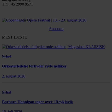
Tlf. +45 2990 9571
Annonce
MEST LÆSTE
Nyhed
Orkesterledelse forbyder røde nelliker
2. august 2026
Nyhed
Barbara Hannigan tager over i Reykjavík
15. juli 2026