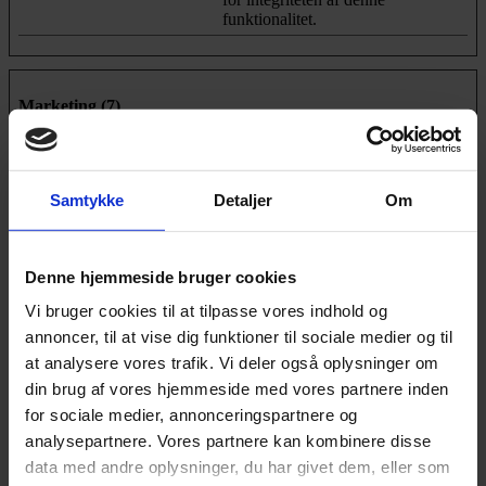
funktionalitet.
Marketing (7)
Marketing cookies bruges til at spore brugere på tværs af
websites. Hensigten er at vise annoncer, der er relevante og
engagerende for den enkelte bruger, og dermed mere værdifulde
Samtykke
Detaljer
Om
for udgivere og tredjeparts-annoncører.
Maksimal
Navn
Udbyder
Formål
opbevarings
Denne hjemmeside bruger cookies
_fbc
Meta
Denne cookie benyttes
3 mdr.
Vi bruger cookies til at tilpasse vores indhold og
Platforms,
af Facebook til at
Inc.
målrette annoncer
annoncer, til at vise dig funktioner til sociale medier og til
baseret på brugerens
at analysere vores trafik. Vi deler også oplysninger om
adfærd og præferencer
din brug af vores hjemmeside med vores partnere inden
på tværs af
hjemmesider. Cookien
for sociale medier, annonceringspartnere og
indeholder et krypteret
analysepartnere. Vores partnere kan kombinere disse
ID, der giver Facebook
data med andre oplysninger, du har givet dem, eller som
mulighed for at