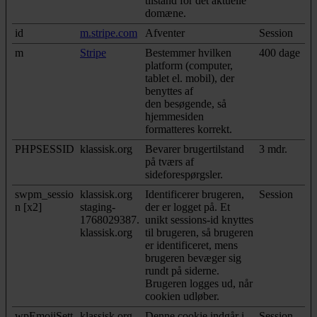
tilstand for det aktuelle
domæne.
id
m.stripe.com
Afventer
Session
m
Stripe
Bestemmer hvilken
400 dage
platform (computer,
tablet el. mobil), der
benyttes af
den besøgende, så
hjemmesiden
formatteres korrekt.
PHPSESSID
klassisk.org
Bevarer brugertilstand
3 mdr.
på tværs af
sideforespørgsler.
swpm_sessio
klassisk.org
Identificerer brugeren,
Session
n [x2]
staging-
der er logget på. Et
1768029387.
unikt sessions-id knyttes
klassisk.org
til brugeren, så brugeren
er identificeret, mens
brugeren bevæger sig
rundt på siderne.
Brugeren logges ud, når
cookien udløber.
wpEmojiSett
klassisk.org
Denne cookie indgår i
Session