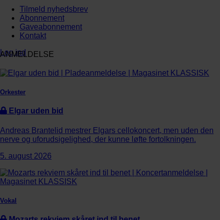
Tilmeld nyhedsbrev
Abonnement
Gaveabonnement
Kontakt
Log ind
ANMELDELSE
Orkester
Elgar uden bid
Andreas Brantelid mestrer Elgars cellokoncert, men uden den
nerve og uforudsigelighed, der kunne løfte fortolkningen.
5. august 2026
Vokal
Mozarts rekviem skåret ind til benet