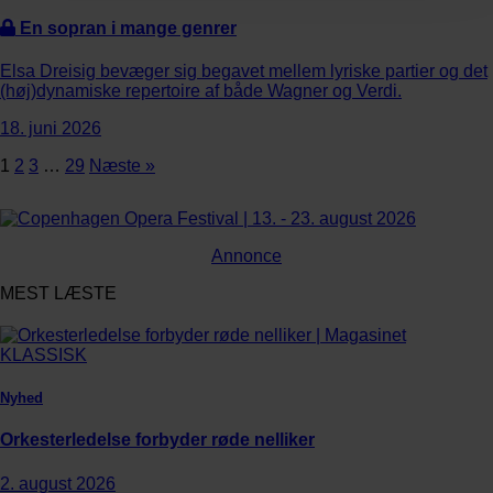
En sopran i mange genrer
Elsa Dreisig bevæger sig begavet mellem lyriske partier og det
(høj)dynamiske repertoire af både Wagner og Verdi.
18. juni 2026
1
2
3
…
29
Næste »
Annonce
MEST LÆSTE
Nyhed
Orkesterledelse forbyder røde nelliker
2. august 2026