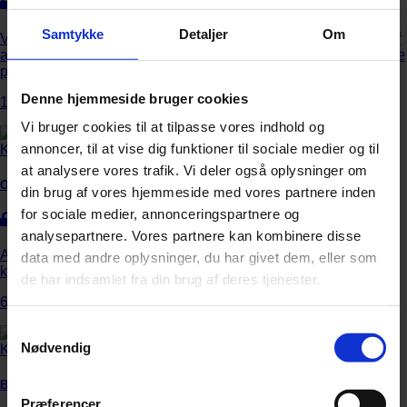
God idé at grave hans værker frem?
Samtykke
Detaljer
Om
Van der Pals Quartet færdiggør med dette album udgivelsen af
alle Leopold van der Pals’ kvartetter, og det er fint – men måske
primært for musikhistorisk interesserede.
Denne hjemmeside bruger cookies
15. juli 2026
Vi bruger cookies til at tilpasse vores indhold og
annoncer, til at vise dig funktioner til sociale medier og til
at analysere vores trafik. Vi deler også oplysninger om
Orkester
din brug af vores hjemmeside med vores partnere inden
for sociale medier, annonceringspartnere og
Mutter mod nye mål
analysepartnere. Vores partnere kan kombinere disse
Anne-Sophie Mutters suveræne instrumentbeherskelse
data med andre oplysninger, du har givet dem, eller som
kommer til sin ret i denne musik.
de har indsamlet fra din brug af deres tjenester.
6. juli 2026
Samtykkevalg
Nødvendig
Bøger
Præferencer