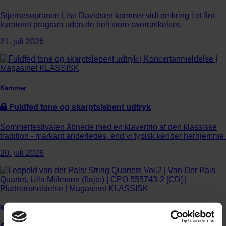
Stjernesopranen Lise Davidsen kommer vidt omkring i et fint
kurateret program uden de helt store overraskelser.
21. juli 2026
Kammer
Fuldfed tone og skarptslebent udtryk
Sommerfestivalen åbnede med en klavertrio af den klassiske
tradition - markant anderledes, end vi typisk kender herhjemme.
20. juli 2026
Kammer