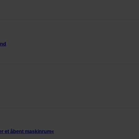
and
er et åbent maskinrum«