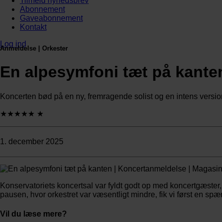
Tilmeld nyhedsbrev
Abonnement
Gaveabonnement
Kontakt
Log ind
Anmeldelse | Orkester
En alpesymfoni tæt på kante
Koncerten bød på en ny, fremragende solist og en intens versi
★★★★★
★
1. december 2025
Konservatoriets koncertsal var fyldt godt op med koncertgæster
pausen, hvor orkestret var væsentligt mindre, fik vi først en s
Vil du læse mere?