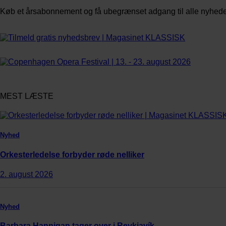
Køb et årsabonnement og få ubegrænset adgang til alle nyheder,
Bestil abonnement
MEST LÆSTE
Nyhed
Orkesterledelse forbyder røde nelliker
2. august 2026
Nyhed
Barbara Hannigan tager over i Reykjavík