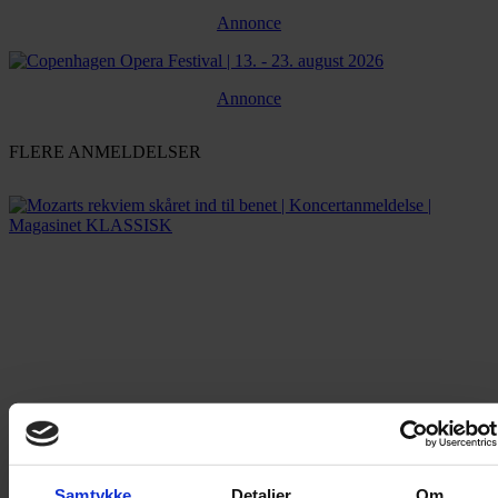
Annonce
Annonce
FLERE ANMELDELSER
Samtykke
Detaljer
Om