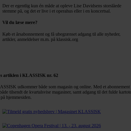
Der er egentlig kun én måde at opleve Lise Davidsens storslåede
stemme på, og det er live i et operahus eller i en koncertsal.
Vil du læse mere?
Køb et årsabonnement og få ubegrænset adgang til alle nyheder,
artikler, anmeldelser m.m. på klassisk.org
Bestil abonnement
s artiklen i KLASSISK nr. 62
SSISK udkommer både som magasin og online. Med et abonnement 
både tilsendt de kvartalsvise magasiner, samt adgang til det fulde kartot
 på hjemmesiden.