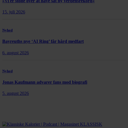
»Vi er stolte over at have sat ny verdensrekord«
15. juli 2026
Nyhed
Bayreuths nye ‘AI Ring’ får hård medfart
6. august 2026
Nyhed
Jonas Kaufmann advarer fans mod biografi
5. august 2026