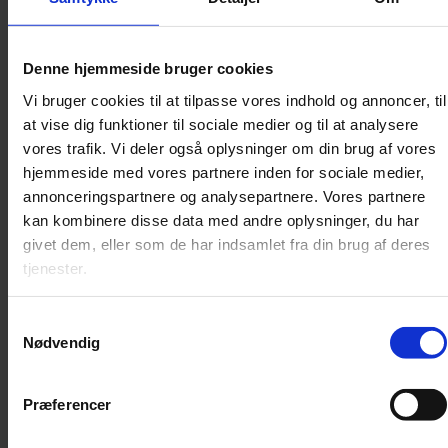
Denne hjemmeside bruger cookies
Vi bruger cookies til at tilpasse vores indhold og annoncer, til
at vise dig funktioner til sociale medier og til at analysere
vores trafik. Vi deler også oplysninger om din brug af vores
hjemmeside med vores partnere inden for sociale medier,
Anmeldelse
annonceringspartnere og analysepartnere. Vores partnere
kan kombinere disse data med andre oplysninger, du har
Mozarts rekviem skåret ind til benet
givet dem, eller som de har indsamlet fra din brug af deres
tjenester.
Det koster fylde, men åbner samtidig for en overraskende intimitet,
når Mozarts mesterværk skæres ned til fire sangere og fire strygere.
Samtykkevalg
Nødvendig
Præferencer