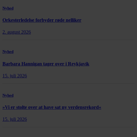
Nyhed
Orkesterledelse forbyder røde nelliker
2. august 2026
Nyhed
Barbara Hannigan tager over i Reykjavík
15. juli 2026
Nyhed
»Vi er stolte over at have sat ny verdensrekord«
15. juli 2026