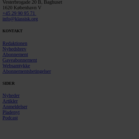
Vesterbrogade 20 B, Baghuset
1620 København V
+45 29 90 95 71
info@klassisk.org
KONTAKT
Redaktionen
Nyhedsbrev
Abonnement
Gaveabonnement
Websamtykke
Abonnementsbetingelser
SIDER
Nyheder
Artikler
Anmeldelser
Pladenyt
Podcast