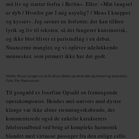
mit liv og starter forfra i Berlin«. Eller: »Min længsel
er dyb / Hvorfor gør I mig usynlig? / Mens I knepper
og kysser«. Jeg savner en forfatter, der kan tilføre
lyrik og liv til teksten, så det fungerer kunstnerisk,
og ikke blot bliver et partsindlæg i en debat.
Nuancerne mangler, og vi oplever udelukkende
mennesker, som primært ikke har det godt.
Steffen Bruun synger om at få aflyst aftaler og deraf føle sig forkert og skamfuld.|
Foto: Per Rasmussen
Til gengæld er Josefine Opsahl en fremragende
operakomponist. Hendes mol-univers med dystre
klange var ikke alene stemningsskabende, det
kommenterede også de enkelte karakterers
følelsesudbrud ved brug af kompleks harmonik
blandet med virtuose passager fra den enlige cello.