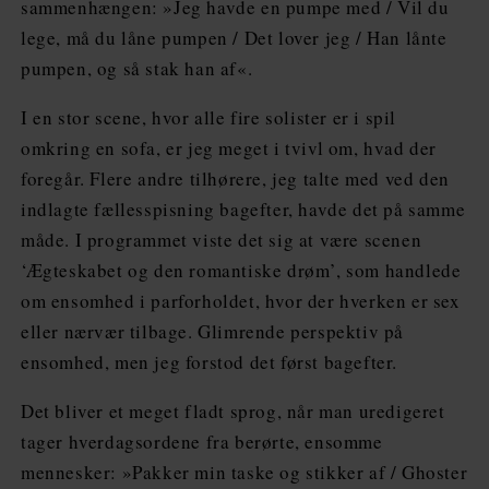
sammenhængen: »Jeg havde en pumpe med / Vil du
lege, må du låne pumpen / Det lover jeg / Han lånte
pumpen, og så stak han af«.
I en stor scene, hvor alle fire solister er i spil
omkring en sofa, er jeg meget i tvivl om, hvad der
foregår. Flere andre tilhørere, jeg talte med ved den
indlagte fællesspisning bagefter, havde det på samme
måde. I programmet viste det sig at være scenen
‘Ægteskabet og den romantiske drøm’, som handlede
om ensomhed i parforholdet, hvor der hverken er sex
eller nærvær tilbage. Glimrende perspektiv på
ensomhed, men jeg forstod det først bagefter.
Det bliver et meget fladt sprog, når man uredigeret
tager hverdagsordene fra berørte, ensomme
mennesker: »Pakker min taske og stikker af / Ghoster