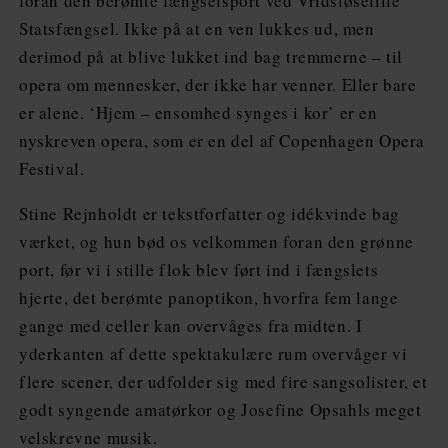
foran den berømte fængselsport ved Vridsløselille
Statsfængsel. Ikke på at en ven lukkes ud, men
derimod på at blive lukket ind bag tremmerne – til
opera om mennesker, der ikke har venner. Eller bare
er alene. ‘Hjem – ensomhed synges i kor’ er en
nyskreven opera, som er en del af Copenhagen Opera
Festival.
Stine Rejnholdt er tekstforfatter og idékvinde bag
værket, og hun bød os velkommen foran den grønne
port, før vi i stille flok blev ført ind i fængslets
hjerte, det berømte panoptikon, hvorfra fem lange
gange med celler kan overvåges fra midten. I
yderkanten af dette spektakulære rum overvåger vi
flere scener, der udfolder sig med fire sangsolister, et
godt syngende amatørkor og Josefine Opsahls meget
velskrevne musik.