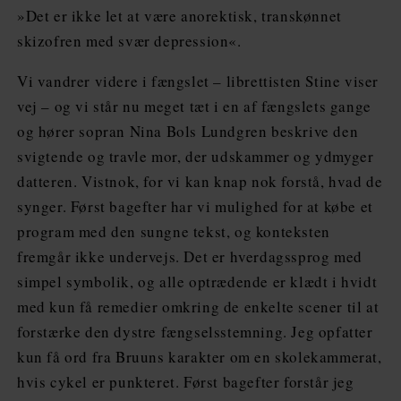
»Det er ikke let at være anorektisk, transkønnet
skizofren med svær depression«.
Vi vandrer videre i fængslet – librettisten Stine viser
vej – og vi står nu meget tæt i en af fængslets gange
og hører sopran Nina Bols Lundgren beskrive den
svigtende og travle mor, der udskammer og ydmyger
datteren. Vistnok, for vi kan knap nok forstå, hvad de
synger. Først bagefter har vi mulighed for at købe et
program med den sungne tekst, og konteksten
fremgår ikke undervejs. Det er hverdagssprog med
simpel symbolik, og alle optrædende er klædt i hvidt
med kun få remedier omkring de enkelte scener til at
forstærke den dystre fængselsstemning. Jeg opfatter
kun få ord fra Bruuns karakter om en skolekammerat,
hvis cykel er punkteret. Først bagefter forstår jeg