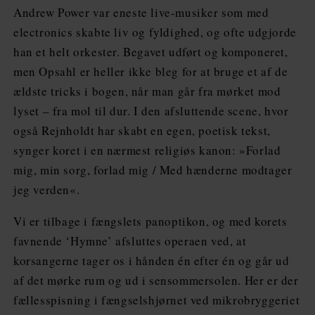
Andrew Power var eneste live-musiker som med
electronics skabte liv og fyldighed, og ofte udgjorde
han et helt orkester. Begavet udført og komponeret,
men Opsahl er heller ikke bleg for at bruge et af de
ældste tricks i bogen, når man går fra mørket mod
lyset – fra mol til dur. I den afsluttende scene, hvor
også Rejnholdt har skabt en egen, poetisk tekst,
synger koret i en nærmest religiøs kanon: »Forlad
mig, min sorg, forlad mig / Med hænderne modtager
jeg verden«.
Vi er tilbage i fængslets panoptikon, og med korets
favnende ‘Hymne’ afsluttes operaen ved, at
korsangerne tager os i hånden én efter én og går ud
af det mørke rum og ud i sensommersolen. Her er der
fællesspisning i fængselshjørnet ved mikrobryggeriet