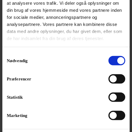
at analysere vores trafik. Vi deler også oplysninger om
og instruktion ved Nullo Facchini. Solister er Nina
din brug af vores hjemmeside med vores partnere inden
Bols Lundgren, Nana Bugge Rasmussen, Jens
for sociale medier, annonceringspartnere og
Christian Tvilum og Steffen Bruun samt korsangere.
analysepartnere. Vores partnere kan kombinere disse
data med andre oplysninger, du har givet dem, eller som
de har indsamlet fra din brug af deres tjenester.
Samtykkevalg
LÆS OGSÅ
Nødvendig
»Jeg føler mig meget alene i
hverdagen – og i livet« | Interview
Josefine Opsahl
Præferencer
Statistik
Marketing
Annonce