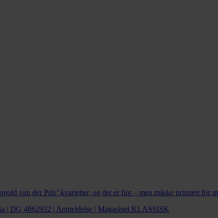
old van der Pals’ kvartetter, og det er fint – men måske primært for mu