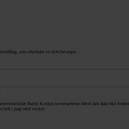
restilling, som efterlader en dybt bevæget.
sterinstruktør Barrie Koskys iscenesættelse bliver den ikke blot forløst,
m helt i pagt med værket.