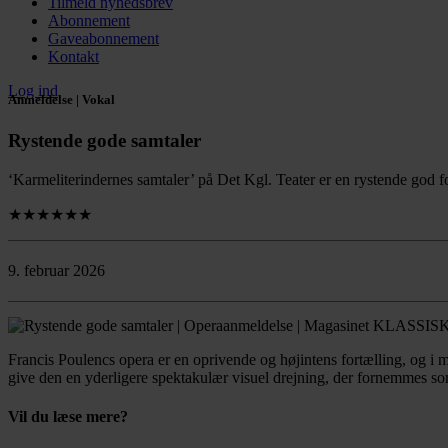
Tilmeld nyhedsbrev
Abonnement
Gaveabonnement
Kontakt
Log ind
Anmeldelse | Vokal
Rystende gode samtaler
‘Karmeliterindernes samtaler’ på Det Kgl. Teater er en rystende god fo
★★★★★★
9. februar 2026
Francis Poulencs opera er en oprivende og højintens fortælling, og i me
give den en yderligere spektakulær visuel drejning, der fornemmes so
Vil du læse mere?