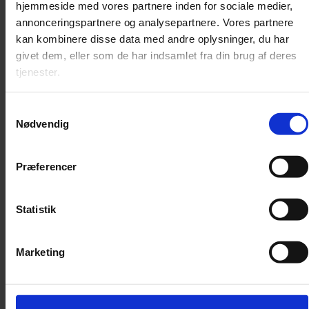
hjemmeside med vores partnere inden for sociale medier,
annonceringspartnere og analysepartnere. Vores partnere
kan kombinere disse data med andre oplysninger, du har
givet dem, eller som de har indsamlet fra din brug af deres
Artikel
tjenester.
Celloen er lyden af hans fars stemme | Interview Andreas
Brantelid
Samtykkevalg
Nødvendig
Andreas Brantelid har spillet cello, fra før han kunne læse, men han
er stadig vanvittig nervøs for at gå på scenen hver eneste gang.
Præferencer
Statistik
Marketing