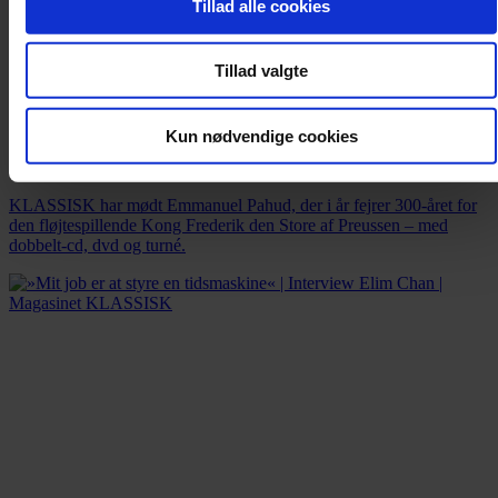
Tillad alle cookies
Tillad valgte
Artikel
Kun nødvendige cookies
Fløjtekongen | Interview Emmanuel Pahud
KLASSISK har mødt Emmanuel Pahud, der i år fejrer 300-året for
den fløjtespillende Kong Frederik den Store af Preussen – med
dobbelt-cd, dvd og turné.