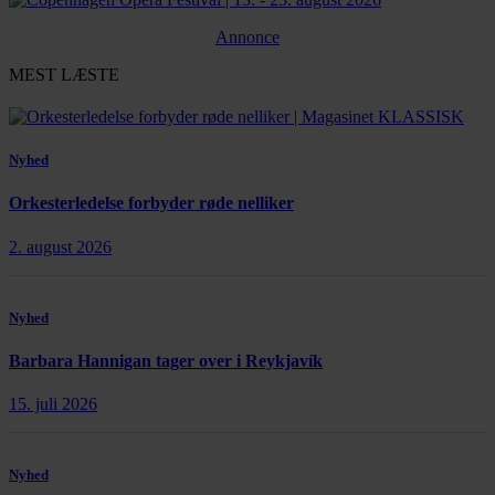
Annonce
MEST LÆSTE
Nyhed
Orkesterledelse forbyder røde nelliker
2. august 2026
Nyhed
Barbara Hannigan tager over i Reykjavík
15. juli 2026
Nyhed