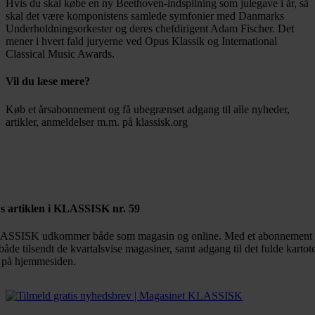
Hvis du skal købe en ny Beethoven-indspilning som julegave i år, så
skal det være komponistens samlede symfonier med Danmarks
Underholdningsorkester og deres chefdirigent Adam Fischer. Det
mener i hvert fald juryerne ved Opus Klassik og International
Classical Music Awards.
Vil du læse mere?
Køb et årsabonnement og få ubegrænset adgang til alle nyheder,
artikler, anmeldelser m.m. på klassisk.org
Bestil abonnement
s artiklen i KLASSISK nr. 59
SSISK udkommer både som magasin og online. Med et abonnement 
både tilsendt de kvartalsvise magasiner, samt adgang til det fulde kartot
 på hjemmesiden.