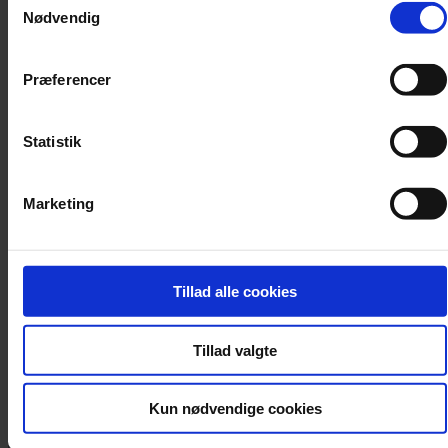
Nødvendig
Præferencer
Statistik
Marketing
Tillad alle cookies
Tillad valgte
Tysk tv-station får hug efter censur
ZDF anklages for kujonagtig opførsel efter at have forbudt en sang
Kun nødvendige cookies
med Igor Levit og Danger Dan.