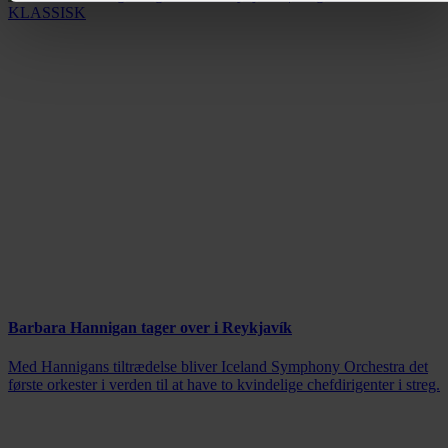
Barbara Hannigan tager over i Reykjavík
Med Hannigans tiltrædelse bliver Iceland Symphony Orchestra det
første orkester i verden til at have to kvindelige chefdirigenter i streg.