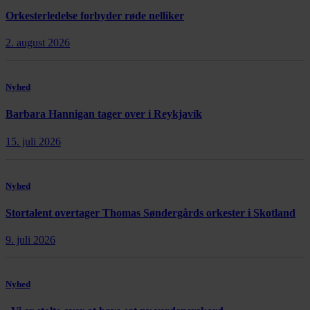
Orkesterledelse forbyder røde nelliker
2. august 2026
Nyhed
Barbara Hannigan tager over i Reykjavík
15. juli 2026
Nyhed
Stortalent overtager Thomas Søndergårds orkester i Skotland
9. juli 2026
Nyhed