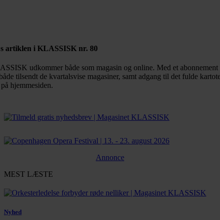
Bestil abonnement
s artiklen i KLASSISK nr. 80
SSISK udkommer både som magasin og online. Med et abonnement 
både tilsendt de kvartalsvise magasiner, samt adgang til det fulde kartot
 på hjemmesiden.
Annonce
MEST LÆSTE
Nyhed