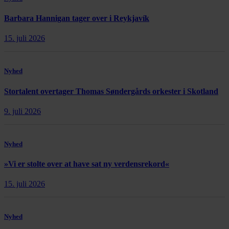
Barbara Hannigan tager over i Reykjavík
15. juli 2026
Nyhed
Stortalent overtager Thomas Søndergårds orkester i Skotland
9. juli 2026
Nyhed
»Vi er stolte over at have sat ny verdensrekord«
15. juli 2026
Nyhed