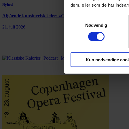
Nyhed
dem, eller som de har indsaml
Afgående kunstnerisk leder: »Copenhagen Opera Festival er et
Samtykkevalg
Nødvendig
21. juli 2026
Kun nødvendige cook