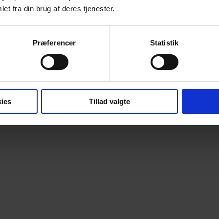
et fra din brug af deres tjenester.
 åbent maskinrum«
Præferencer
Statistik
ies
Tillad valgte
Annonce