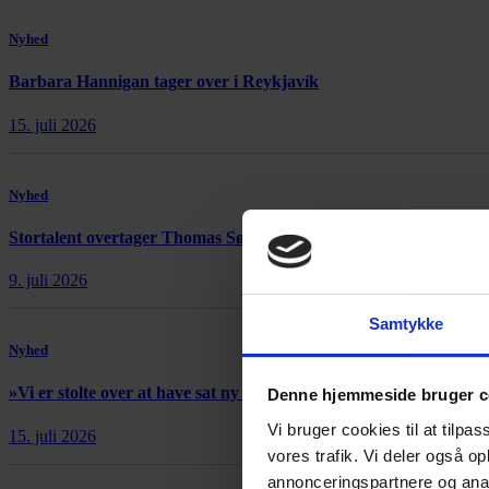
Nyhed
Barbara Hannigan tager over i Reykjavík
15. juli 2026
Nyhed
Stortalent overtager Thomas Søndergårds orkester i Skotland
9. juli 2026
Samtykke
Nyhed
»Vi er stolte over at have sat ny verdensrekord«
Denne hjemmeside bruger c
Vi bruger cookies til at tilpas
15. juli 2026
vores trafik. Vi deler også 
annonceringspartnere og anal