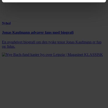
Nyhed
Jonas Kaufmann advarer fans mod biografi
En nyudgivet biografi om den tyske tenor Jonas Kaufmann er fup
og fidus.