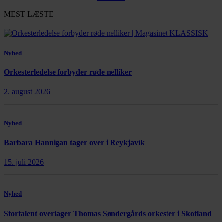
MEST LÆSTE
Nyhed
Orkesterledelse forbyder røde nelliker
2. august 2026
Nyhed
Barbara Hannigan tager over i Reykjavík
15. juli 2026
Nyhed
Stortalent overtager Thomas Søndergårds orkester i Skotland