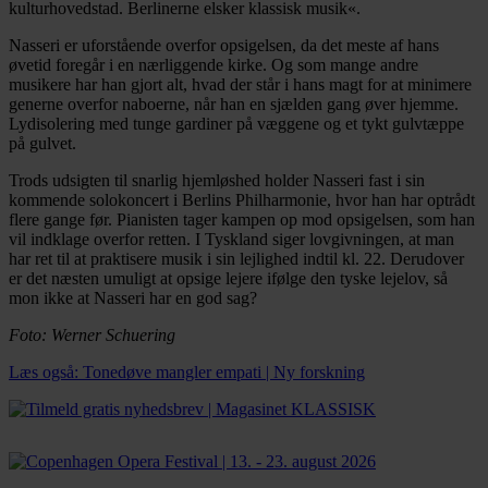
kulturhovedstad. Berlinerne elsker klassisk musik«.
Nasseri er uforstående overfor opsigelsen, da det meste af hans
øvetid foregår i en nærliggende kirke. Og som mange andre
musikere har han gjort alt, hvad der står i hans magt for at minimere
generne overfor naboerne, når han en sjælden gang øver hjemme.
Lydisolering med tunge gardiner på væggene og et tykt gulvtæppe
på gulvet.
Trods udsigten til snarlig hjemløshed holder Nasseri fast i sin
kommende solokoncert i Berlins Philharmonie, hvor han har optrådt
flere gange før. Pianisten tager kampen op mod opsigelsen, som han
vil indklage overfor retten. I Tyskland siger lovgivningen, at man
har ret til at praktisere musik i sin lejlighed indtil kl. 22. Derudover
er det næsten umuligt at opsige lejere ifølge den tyske lejelov, så
mon ikke at Nasseri har en god sag?
Foto: Werner Schuering
Læs også: Tonedøve mangler empati | Ny forskning