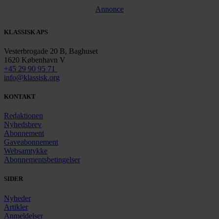
Annonce
KLASSISK APS
Vesterbrogade 20 B, Baghuset
1620 København V
+45 29 90 95 71
info@klassisk.org
KONTAKT
Redaktionen
Nyhedsbrev
Abonnement
Gaveabonnement
Websamtykke
Abonnementsbetingelser
SIDER
Nyheder
Artikler
Anmeldelser