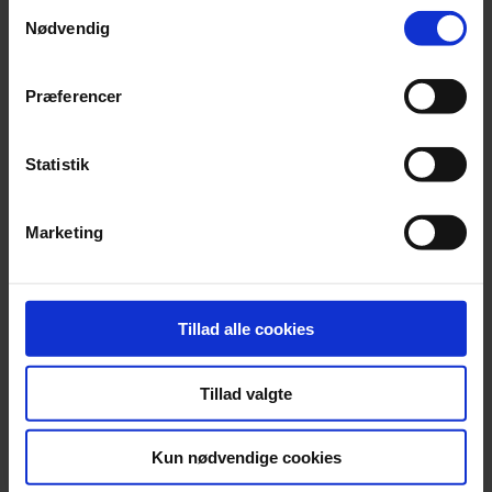
Samtykkevalg
Nødvendig
Nyhed
Præferencer
Bayreuths nye ‘AI Ring’ får hård medfart
Statistik
En slunken pengekasse har forvandlet jubilæumsopsætning af
Wagners ‘Ring’-cyklus til et udskældt AI-eksperiment.
Marketing
Tillad alle cookies
Tillad valgte
Kun nødvendige cookies