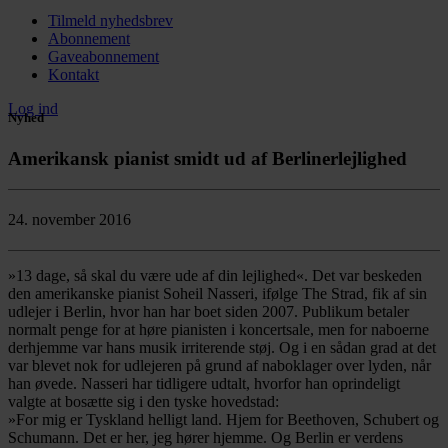
Tilmeld nyhedsbrev
Abonnement
Gaveabonnement
Kontakt
Log ind
Nyhed
Amerikansk pianist smidt ud af Berlinerlejlighed
24. november 2016
»13 dage, så skal du være ude af din lejlighed«. Det var beskeden
den amerikanske pianist Soheil Nasseri, ifølge The Strad, fik af sin
udlejer i Berlin, hvor han har boet siden 2007. Publikum betaler
normalt penge for at høre pianisten i koncertsale, men for naboerne
derhjemme var hans musik irriterende støj. Og i en sådan grad at det
var blevet nok for udlejeren på grund af naboklager over lyden, når
han øvede. Nasseri har tidligere udtalt, hvorfor han oprindeligt
valgte at bosætte sig i den tyske hovedstad:
»For mig er Tyskland helligt land. Hjem for Beethoven, Schubert og
Schumann. Det er her, jeg hører hjemme. Og Berlin er verdens