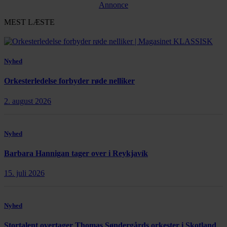
Annonce
MEST LÆSTE
Nyhed
Orkesterledelse forbyder røde nelliker
2. august 2026
Nyhed
Barbara Hannigan tager over i Reykjavík
15. juli 2026
Nyhed
Stortalent overtager Thomas Søndergårds orkester i Skotland