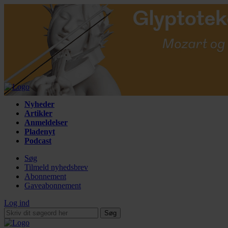
Nyheder
Artikler
Anmeldelser
Pladenyt
Podcast
Søg
Tilmeld nyhedsbrev
Abonnement
Gaveabonnement
Log ind
Søg