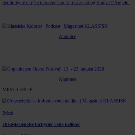
der tidligere er gået til navne som Jan Lisiecki og Emily D’Angelo.
Annonce
Annonce
MEST LÆSTE
Nyhed
Orkesterledelse forbyder røde nelliker