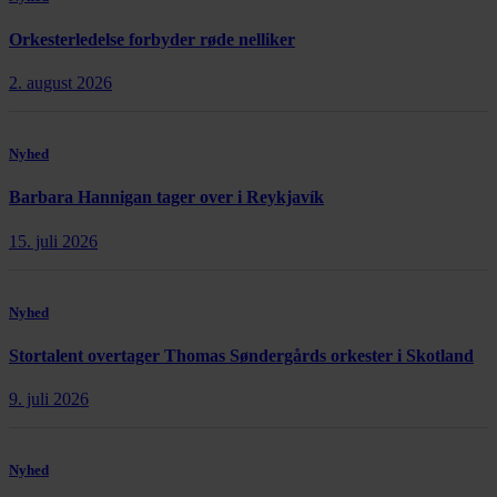
Orkesterledelse forbyder røde nelliker
2. august 2026
Nyhed
Barbara Hannigan tager over i Reykjavík
15. juli 2026
Nyhed
Stortalent overtager Thomas Søndergårds orkester i Skotland
9. juli 2026
Nyhed