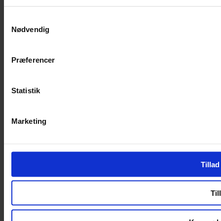
Samtykkevalg
Nødvendig
Præferencer
Statistik
Marketing
Tillad
Til