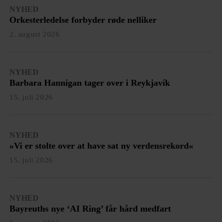
NYHED
Orkesterledelse forbyder røde nelliker
2. august 2026
NYHED
Barbara Hannigan tager over i Reykjavík
15. juli 2026
NYHED
»Vi er stolte over at have sat ny verdensrekord«
15. juli 2026
NYHED
Bayreuths nye ‘AI Ring’ får hård medfart