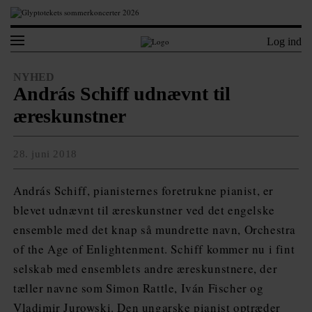
Log ind
NYHED
András Schiff udnævnt til
æreskunstner
28. juni 2018
András Schiff, pianisternes foretrukne pianist, er
blevet udnævnt til æreskunstner ved det engelske
ensemble med det knap så mundrette navn, Orchestra
of the Age of Enlightenment. Schiff kommer nu i fint
selskab med ensemblets andre æreskunstnere, der
tæller navne som Simon Rattle, Iván Fischer og
Vladimir Jurowski. Den ungarske pianist optræder