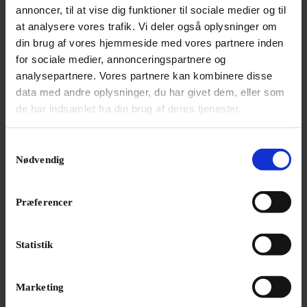
annoncer, til at vise dig funktioner til sociale medier og til
at analysere vores trafik. Vi deler også oplysninger om
din brug af vores hjemmeside med vores partnere inden
for sociale medier, annonceringspartnere og
Jonas Kaufmann advarer fans mod biografi
analysepartnere. Vores partnere kan kombinere disse
En nyudgivet biografi om den tyske tenor Jonas
data med andre oplysninger, du har givet dem, eller som
Kaufmann er fup og fidus.
de har indsamlet fra din brug af deres tjenester.
Samtykkevalg
Nødvendig
Præferencer
Statistik
Marketing