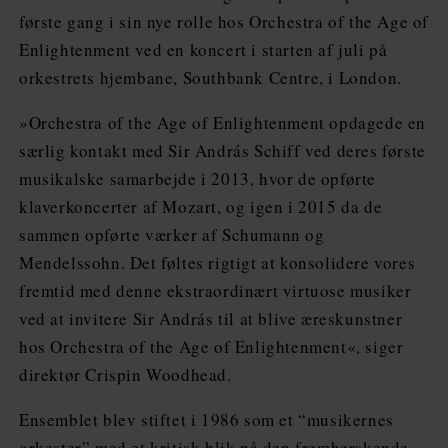
første gang i sin nye rolle hos Orchestra of the Age of
Enlightenment ved en koncert i starten af juli på
orkestrets hjembane, Southbank Centre, i London.
»Orchestra of the Age of Enlightenment opdagede en
særlig kontakt med Sir András Schiff ved deres første
musikalske samarbejde i 2013, hvor de opførte
klaverkoncerter af Mozart, og igen i 2015 da de
sammen opførte værker af Schumann og
Mendelssohn. Det føltes rigtigt at konsolidere vores
fremtid med denne ekstraordinært virtuose musiker
ved at invitere Sir András til at blive æreskunstner
hos Orchestra of the Age of Enlightenment«, siger
direktør Crispin Woodhead.
Ensemblet blev stiftet i 1986 som et “musikernes
orkester” med et kritisk blik på den fremherskende,