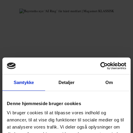
Samtykke
Detaljer
Om
Denne hjemmeside bruger cookies
NYHED
Bayreuths nye ‘AI Ring’ får hård medfart
Vi bruger cookies til at tilpasse vores indhold og
En slunken pengekasse har forvandlet
annoncer, til at vise dig funktioner til sociale medier og til
jubilæumsopsætning af Wagners ‘Ring’-cyklus til et
at analysere vores trafik. Vi deler også oplysninger om
udskældt AI-eksperiment.