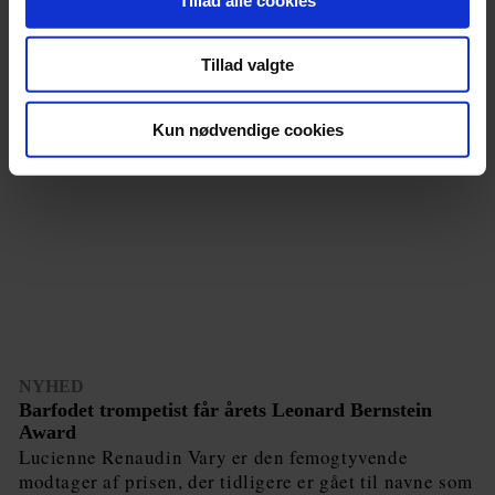
Tillad valgte
Kun nødvendige cookies
NYHED
Barfodet trompetist får årets Leonard Bernstein
Award
Lucienne Renaudin Vary er den femogtyvende
modtager af prisen, der tidligere er gået til navne som