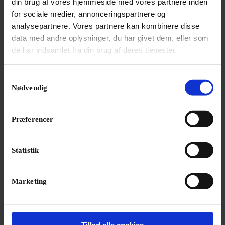
din brug af vores hjemmeside med vores partnere inden
for sociale medier, annonceringspartnere og
analysepartnere. Vores partnere kan kombinere disse
data med andre oplysninger, du har givet dem, eller som
de har indsamlet fra din brug af deres tjenester.
Samtykkevalg
Nødvendig
Præferencer
Statistik
Marketing
NYHED
Nye Bach-fund kaster lys over Leipzig
Breve og ansøgninger giver ny indsigt i
kirkemusikken i 1700-tallet.
Tillad alle cookies