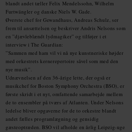
blandt andet tæller Felix Mendelssohn, Wilhelm
Furtwängler og danske Niels W. Gade.
Øverste chef for Gewandhaus, Andreas Schulz, ser
frem til ansættelsen og beskriver Andris Nelsons som
en ”djævleblændt lydmagiker” og tilføjer i et
interview i The Guardian:
”Sammen med ham vil vi nå nye kunstneriske højder
med orkestrets kernerepertoire såvel som med den
nye musik”.
Udnævnelsen af den 36-årige lette, der også er
musikchef for Boston Symphony Orchestra (BSO), er
første skridt i et nyt, omfattende samarbejde mellem
de to ensembler på tværs af Atlanten. Under Nelsons
ledelse bliver opgaverne for de to orkestre blandt
andet fælles programlægning og gensidig
gæsteoptræden. BSO vil afholde en årlig Leipzig-uge