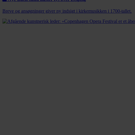
Breve og ansøgninger giver ny indsigt i kirkemusikken i 1700-tallet.