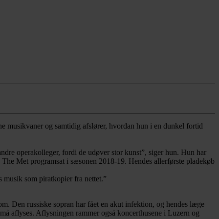
e musikvaner og samtidig afslører, hvordan hun i en dunkel fortid
andre operakolleger, fordi de udøver stor kunst”, siger hun. Hun har
på The Met programsat i sæsonen 2018-19. Hendes allerførste pladekøb
es musik som piratkopier fra nettet.”
dom. Den russiske sopran har fået en akut infektion, og hendes læge
set må aflyses. Aflysningen rammer også koncerthusene i Luzern og