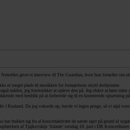
trebko givet et interview til The Guardian, hvor hun fortæller om sin
 ikke er meget plads til musikken for fornøjelsens skyld derhjemme.
er også måden, jeg foretrækker at opleve den på. Jeg elsker at høre mine 
delukkende med henblik på at forberede sig til en kommende opsætning 
et liv i Rusland. Da jeg voksede op, havde vi ingen penge, så vi stjal vor
o har trukket sig fra al koncertaktivitet de næste uger på grund af syg
certopførelsen af Tjajkovskijs ‘Iolante’ torsdag 18. juni i DR Koncerthu