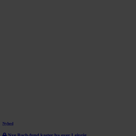
Nyhed
Nye Bach-fund kaster lys over Leipzig