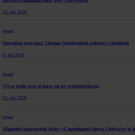
Barbara Hannigan tager over i Reykjavík
15. juli 2026
Nyhed
Stortalent overtager Thomas Søndergårds orkester i Skotland
9. juli 2026
Nyhed
»Vi er stolte over at have sat ny verdensrekord«
15. juli 2026
Nyhed
Afgående kunstnerisk leder: »Copenhagen Opera Festival er et