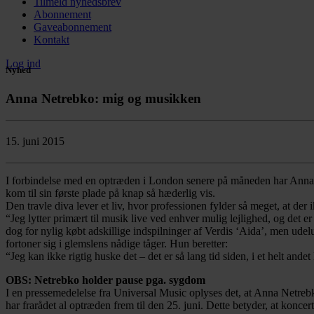
Tilmeld nyhedsbrev
Abonnement
Gaveabonnement
Kontakt
Log ind
Nyhed
Anna Netrebko: mig og musikken
15. juni 2015
I forbindelse med en optræden i London senere på måneden har Anna Ne
kom til sin første plade på knap så hæderlig vis.
Den travle diva lever et liv, hvor professionen fylder så meget, at der
“Jeg lytter primært til musik live ved enhver mulig lejlighed, og det 
dog for nylig købt adskillige indspilninger af Verdis ‘Aida’, men u
fortoner sig i glemslens nådige tåger. Hun beretter:
“Jeg kan ikke rigtig huske det – det er så lang tid siden, i et helt and
OBS: Netrebko holder pause pga. sygdom
I en pressemedelelse fra Universal Music oplyses det, at Anna Netrebk
har frarådet al optræden frem til den 25. juni. Dette betyder, at kon