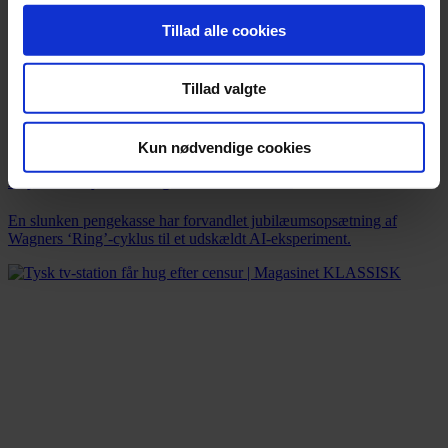
Tillad alle cookies
Tillad valgte
Nyhed
Kun nødvendige cookies
Bayreuths nye ‘AI Ring’ får hård medfart
En slunken pengekasse har forvandlet jubilæumsopsætning af
Wagners ‘Ring’-cyklus til et udskældt AI-eksperiment.