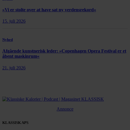
»Vi er stolte over at have sat ny verdensrekord«
15. juli 2026
Nyhed
Afgående kunstnerisk leder: »Copenhagen Opera Festival er et
åbent maskinrum«
21. juli 2026
Annonce
KLASSISK APS