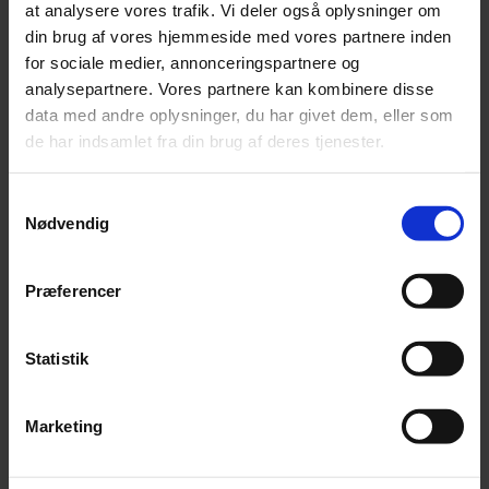
at analysere vores trafik. Vi deler også oplysninger om
din brug af vores hjemmeside med vores partnere inden
for sociale medier, annonceringspartnere og
analysepartnere. Vores partnere kan kombinere disse
data med andre oplysninger, du har givet dem, eller som
de har indsamlet fra din brug af deres tjenester.
Annonce
Samtykkevalg
Nødvendig
FLERE NYHEDER
Præferencer
Statistik
Marketing