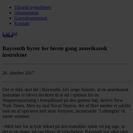
Tilmeld nyhedsbrev
Abonnement
Gaveabonnement
Kontakt
Log ind
Nyhed
Bayreuth hyrer for første gang amerikansk
instruktør
26. oktober 2017
Det er ikke sket før i Bayreuths 141-årige historie, at en amerikansk
instruktør er blevet inviteret til at stå i spidsen for en
Wagneropsætning i festspilhuset på den grønne høj, skriver New
York Times. Men nu skal Yuval Sharon, der af flere medier er udråbt
som en af operaens helt store fornyere, iscenesætte ‘Lohengrin’ til
næste sommer.
»Med fare for at lyde kikset på den teatralske måde vil jeg sige, at
det er en drøm, der nu bliver til virkelighed. Bayreuth har altid stået