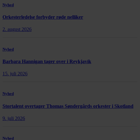
Nyhed
Orkesterledelse forbyder røde nelliker
2. august 2026
Nyhed
Barbara Hannigan tager over i Reykjavík
15. juli 2026
Nyhed
Stortalent overtager Thomas Søndergårds orkester i Skotland
9. juli 2026
Nyhed