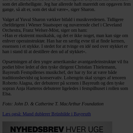
som det allerhelligste. Jeg har allerede haft mareridt om opgaven fem
gange, så alt er, som det skal være«, siger Sharon.
Valget af Yuval Sharon vækker bifald i musikverdenen. Tidligere
chefdirigent i Wiener Staatsoper og nuværende chef i Cleveland
Orchestra, Franz Welser-Möst, siger om ham:
»Han er ekstremt musikalsk, og det er ikke noget, man kan sige om
enhver operainstruktør. Han har en særlig evne til at finde kernen,
essensen i et stykke. I stedet for at tvinge en idé ned over stykket er
han i stand til at destillere den ud af stykket«.
Opsætningen af den yngre amerikanske avantgardeinstruktør vil fra
podiet blive ledet af den tyske dirigent Christian Thielemann,
Bayreuth Festspillenes musikchef, der har ry for at være både
traditionsbevidst og konservativ. Lohengrin skal synges af tenoren
Roberto Alagna, der debuterer på scenen i Bayreuth og den tyske
sopran Anja Harteros debuterer ligeledes i festspilhuset i rollen som
Elsa.
Foto: John D. & Catherine T. MacArthur Foundation
Læs også: Mand dublerer Brünhilde i Bayreuth