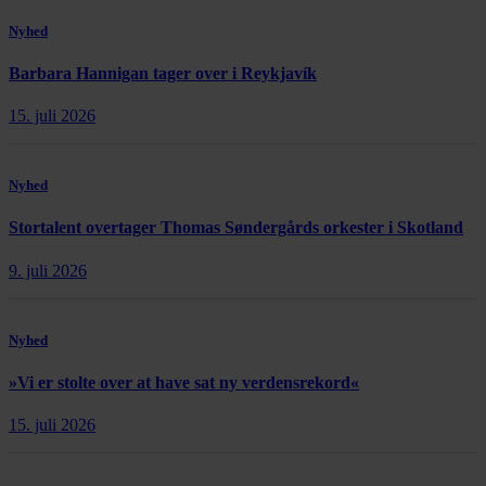
Nyhed
Barbara Hannigan tager over i Reykjavík
15. juli 2026
Nyhed
Stortalent overtager Thomas Søndergårds orkester i Skotland
9. juli 2026
Nyhed
»Vi er stolte over at have sat ny verdensrekord«
15. juli 2026