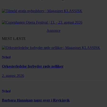
Bestil abonnement
Annonce
MEST LÆSTE
Nyhed
Orkesterledelse forbyder røde nelliker
2. august 2026
Nyhed
Barbara Hannigan tager over i Reykjavík