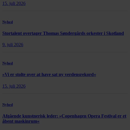
15. juli 2026
Nyhed
Stortalent overtager Thomas Søndergårds orkester i Skotland
9. juli 2026
Nyhed
»Vi er stolte over at have sat ny verdensrekord«
15. juli 2026
Nyhed
Afgående kunstnerisk leder: »Copenhagen Opera Festival er et
åbent maskinrum«