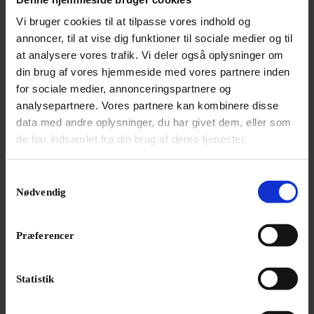
Vi bruger cookies til at tilpasse vores indhold og
annoncer, til at vise dig funktioner til sociale medier og til
at analysere vores trafik. Vi deler også oplysninger om
NYHED
din brug af vores hjemmeside med vores partnere inden
Bayreuths nye ‘AI Ring’ får hård medfart
for sociale medier, annonceringspartnere og
En slunken pengekasse har forvandlet
jubilæumsopsætning af Wagners ‘Ring’-cyklus til et
analysepartnere. Vores partnere kan kombinere disse
udskældt AI-eksperiment.
data med andre oplysninger, du har givet dem, eller som
de har indsamlet fra din brug af deres tjenester.
Samtykkevalg
Nødvendig
Præferencer
Statistik