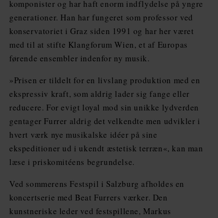
komponister og har haft enorm indflydelse på yngre
generationer. Han har fungeret som professor ved
konservatoriet i Graz siden 1991 og har her været
med til at stifte Klangforum Wien, et af Europas
førende ensembler indenfor ny musik.
»Prisen er tildelt for en livslang produktion med en
ekspressiv kraft, som aldrig lader sig fange eller
reducere. For evigt loyal mod sin unikke lydverden
gentager Furrer aldrig det velkendte men udvikler i
hvert værk nye musikalske idéer på sine
ekspeditioner ud i ukendt æstetisk terræn«, kan man
læse i priskomitéens begrundelse.
Ved sommerens Festspil i Salzburg afholdes en
koncertserie med Beat Furrers værker. Den
kunstneriske leder ved festspillene, Markus