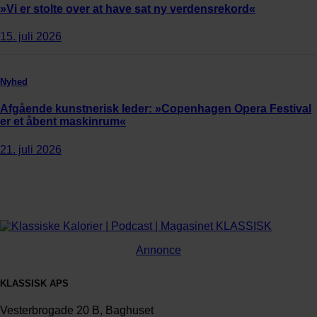
»Vi er stolte over at have sat ny verdensrekord«
15. juli 2026
Nyhed
Afgående kunstnerisk leder: »Copenhagen Opera Festival
er et åbent maskinrum«
21. juli 2026
Annonce
KLASSISK APS
Vesterbrogade 20 B, Baghuset