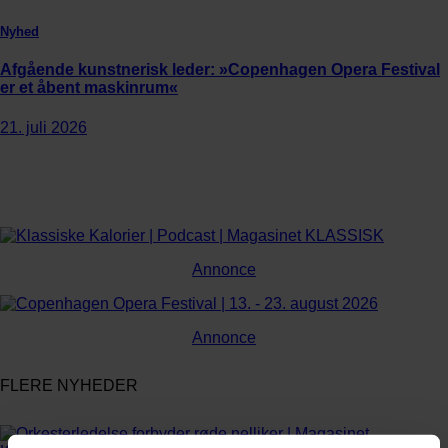
Nyhed
Afgående kunstnerisk leder: »Copenhagen Opera Festival
er et åbent maskinrum«
21. juli 2026
Annonce
Annonce
FLERE NYHEDER