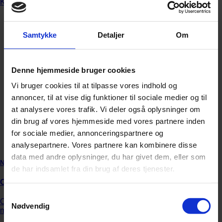
Samtykke
Detaljer
Om
Denne hjemmeside bruger cookies
Vi bruger cookies til at tilpasse vores indhold og
annoncer, til at vise dig funktioner til sociale medier og til
at analysere vores trafik. Vi deler også oplysninger om
din brug af vores hjemmeside med vores partnere inden
for sociale medier, annonceringspartnere og
analysepartnere. Vores partnere kan kombinere disse
data med andre oplysninger, du har givet dem, eller som
Nyhed
de har indsamlet fra din brug af deres tjenester.
Orkesterledelse forbyder røde nelliker
Samtykkevalg
Over 2.000 nelliker er uddelt i solidaritet med chefdirigenten,
Nødvendig
men nu slår ledelsen hårdt ned på det røde symbol.