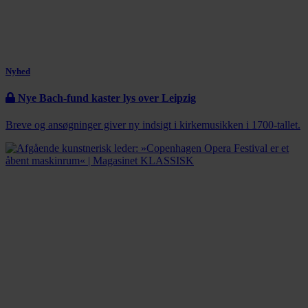
Nyhed
Nye Bach-fund kaster lys over Leipzig
Breve og ansøgninger giver ny indsigt i kirkemusikken i 1700-tallet.