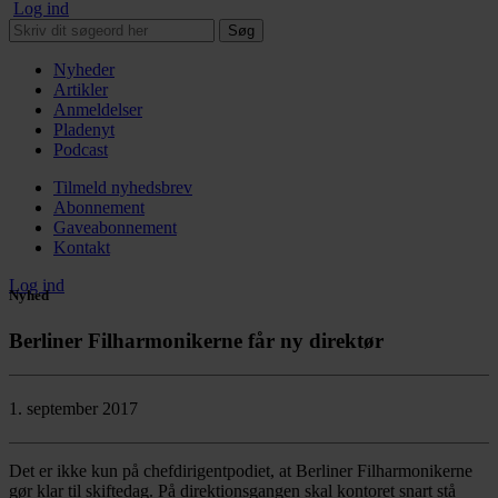
Log ind
Søg
Nyheder
Artikler
Anmeldelser
Pladenyt
Podcast
Tilmeld nyhedsbrev
Abonnement
Gaveabonnement
Kontakt
Log ind
Nyhed
Berliner Filharmonikerne får ny direktør
1. september 2017
Det er ikke kun på chefdirigentpodiet, at Berliner Filharmonikerne
gør klar til skiftedag. På direktionsgangen skal kontoret snart stå