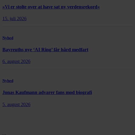
»Vi er stolte over at have sat ny verdensrekord«
15. juli 2026
Nyhed
Bayreuths nye ‘AI Ring’ får hård medfart
6. august 2026
Nyhed
Jonas Kaufmann advarer fans mod biografi
5. august 2026