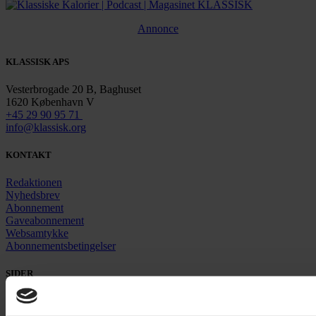
Annonce
KLASSISK APS
Vesterbrogade 20 B, Baghuset
1620 København V
+45 29 90 95 71
info@klassisk.org
KONTAKT
Redaktionen
Nyhedsbrev
Abonnement
Gaveabonnement
Websamtykke
Abonnementsbetingelser
SIDER
Nyheder
Artikler