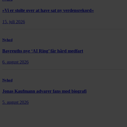
»Vi er stolte over at have sat ny verdensrekord«
15. juli 2026
Nyhed
Bayreuths nye ‘AI Ring’ får hård medfart
6. august 2026
Nyhed
Jonas Kaufmann advarer fans mod biografi
5. august 2026