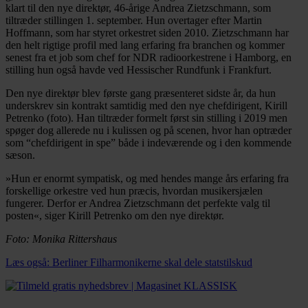
klart til den nye direktør, 46-årige Andrea Zietzschmann, som
tiltræder stillingen 1. september. Hun overtager efter Martin
Hoffmann, som har styret orkestret siden 2010. Zietzschmann har
den helt rigtige profil med lang erfaring fra branchen og kommer
senest fra et job som chef for NDR radioorkestrene i Hamborg, en
stilling hun også havde ved Hessischer Rundfunk i Frankfurt.
Den nye direktør blev første gang præsenteret sidste år, da hun
underskrev sin kontrakt samtidig med den nye chefdirigent, Kirill
Petrenko (foto). Han tiltræder formelt først sin stilling i 2019 men
spøger dog allerede nu i kulissen og på scenen, hvor han optræder
som “chefdirigent in spe” både i indeværende og i den kommende
sæson.
»Hun er enormt sympatisk, og med hendes mange års erfaring fra
forskellige orkestre ved hun præcis, hvordan musikersjælen
fungerer. Derfor er Andrea Zietzschmann det perfekte valg til
posten«, siger Kirill Petrenko om den nye direktør.
Foto: Monika Rittershaus
Læs også: Berliner Filharmonikerne skal dele statstilskud