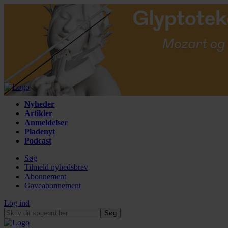
Nyheder
Artikler
Anmeldelser
Pladenyt
Podcast
Søg
Tilmeld nyhedsbrev
Abonnement
Gaveabonnement
Log ind
Søg