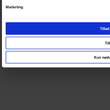
Marketing
Tillad
Til
Kun nødv