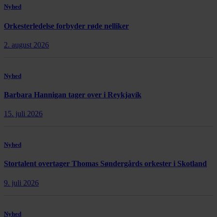
Nyhed
Orkesterledelse forbyder røde nelliker
2. august 2026
Nyhed
Barbara Hannigan tager over i Reykjavík
15. juli 2026
Nyhed
Stortalent overtager Thomas Søndergårds orkester i Skotland
9. juli 2026
Nyhed