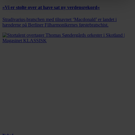
»Vi er stolte over at have sat ny verdensrekord«
Stradivarius-bratschen med tilnavnet ‘Macdonald’ er landet i
hænderne på Berliner Filharmonikernes førstebratschist.