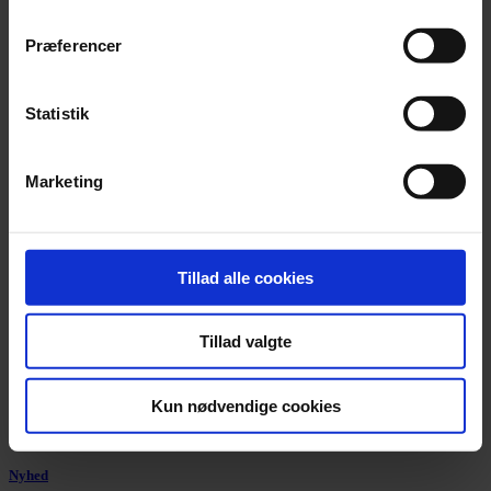
Barfodet trompetist får årets Leonard Bernstein Award
Præferencer
Lucienne Renaudin Vary er den femogtyvende modtager af prisen,
der tidligere er gået til navne som Jan Lisiecki og Emily D’Angelo.
Statistik
Marketing
Tillad alle cookies
Tillad valgte
Kun nødvendige cookies
Nyhed