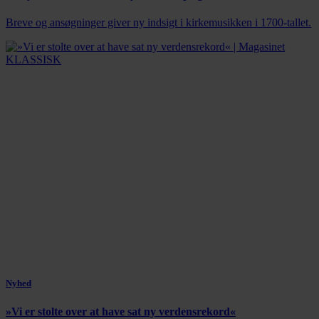
Breve og ansøgninger giver ny indsigt i kirkemusikken i 1700-tallet.
Nyhed
»Vi er stolte over at have sat ny verdensrekord«