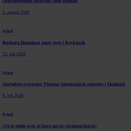
Orkesterledelse forbyder røde nelliker
2. august 2026
Nyhed
Barbara Hannigan tager over i Reykjavík
15. juli 2026
Nyhed
Stortalent overtager Thomas Søndergårds orkester i Skotland
9. juli 2026
Nyhed
»Vi er stolte over at have sat ny verdensrekord«