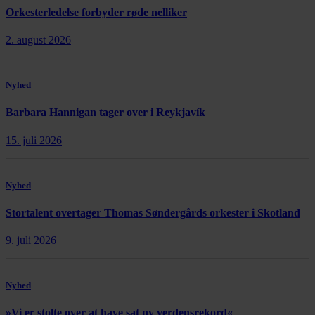
Orkesterledelse forbyder røde nelliker
2. august 2026
Nyhed
Barbara Hannigan tager over i Reykjavík
15. juli 2026
Nyhed
Stortalent overtager Thomas Søndergårds orkester i Skotland
9. juli 2026
Nyhed
»Vi er stolte over at have sat ny verdensrekord«