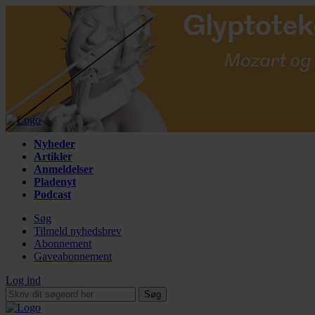
Nyheder
Artikler
Anmeldelser
Pladenyt
Podcast
Søg
Tilmeld nyhedsbrev
Abonnement
Gaveabonnement
Log ind
Søg