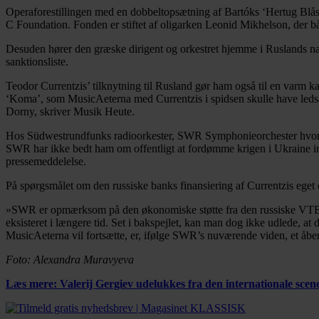
Operaforestillingen med en dobbeltopsætning af Bartóks ‘Hertug Blå
C Foundation. Fonden er stiftet af oligarken Leonid Mikhelson, der b
Desuden hører den græske dirigent og orkestret hjemme i Ruslands næsts
sanktionsliste.
Teodor Currentzis’ tilknytning til Rusland gør ham også til en varm k
‘Koma’, som MusicAeterna med Currentzis i spidsen skulle have ledsage
Dorny, skriver Musik Heute.
Hos Südwestrundfunks radioorkester, SWR Symphonieorchester hvor Cur
SWR har ikke bedt ham om offentligt at fordømme krigen i Ukraine inden
pressemeddelelse.
På spørgsmålet om den russiske banks finansiering af Currentzis eget
»SWR er opmærksom på den økonomiske støtte fra den russiske VTB Ban
eksisteret i længere tid. Set i bakspejlet, kan man dog ikke udlede, a
MusicAeterna vil fortsætte, er, ifølge SWR’s nuværende viden, et åbe
Foto: Alexandra Muravyeva
Læs mere: Valerij Gergiev udelukkes fra den internationale scen