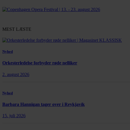
MEST LÆSTE
Nyhed
Orkesterledelse forbyder røde nelliker
2. august 2026
Nyhed
Barbara Hannigan tager over i Reykjavík
15. juli 2026