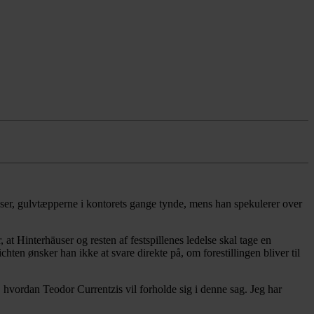
äuser, gulvtæpperne i kontorets gange tynde, mens han spekulerer over
at Hinterhäuser og resten af festspillenes ledelse skal tage en
ten ønsker han ikke at svare direkte på, om forestillingen bliver til
te, hvordan Teodor Currentzis vil forholde sig i denne sag. Jeg har