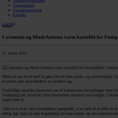
Tilmeld nyhedsbrev
Abonnement
Gaveabonnement
Kontakt
Log ind
Nyhed
Currentzis og MusicAeterna varm kartoffel for Festspi
31. marts 2022
Mens de har travlt med at gøre klar til både påske- og pinsefestspil 
hvordan, han skal håndtere en penibel sag.
Forskellige russiske interesser i en af sommerens forestillinger med d
beslutning om, hvad de i den nuværende situation med krigen i Ukraine 
noget eller ej.
»Det er et af de mere komplekse spørgsmål, vi er nødt til at stille os s
aldrig lagt skjul på min begejstring for hans kunst, og min kunstnerisk