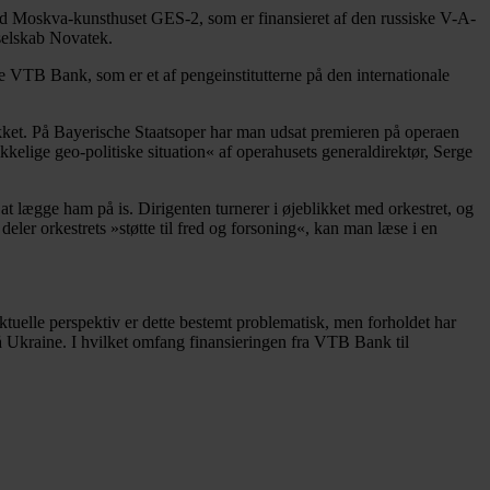
d Moskva-kunsthuset GES-2, som er finansieret af den russiske V-A-
sselskab Novatek.
de VTB Bank, som er et af pengeinstitutterne på den internationale
likket. På Bayerische Staatsoper har man udsat premieren på operaen
elige geo-politiske situation« af operahusets generaldirektør, Serge
lægge ham på is. Dirigenten turnerer i øjeblikket med orkestret, og
eler orkestrets »støtte til fred og forsoning«, kan man læse i en
elle perspektiv er dette bestemt problematisk, men forholdet har
på Ukraine. I hvilket omfang finansieringen fra VTB Bank til