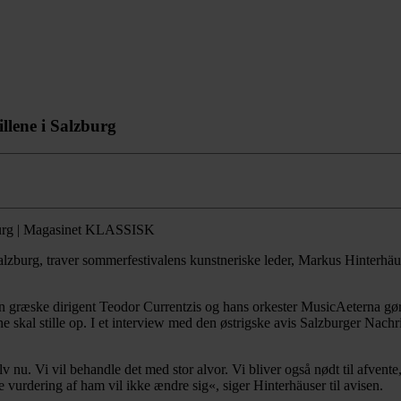
llene i Salzburg
i Salzburg, traver sommerfestivalens kunstneriske leder, Markus Hinterh
en græske dirigent Teodor Currentzis og hans orkester MusicAeterna gør, 
skal stille op. I et interview med den østrigske avis Salzburger Nachrich
elv nu. Vi vil behandle det med stor alvor. Vi bliver også nødt til afven
e vurdering af ham vil ikke ændre sig«, siger Hinterhäuser til avisen.