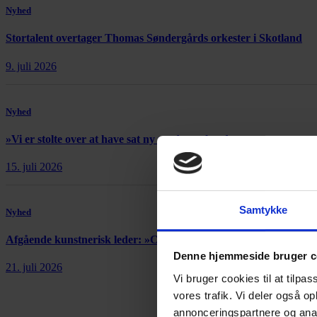
Nyhed
Stortalent overtager Thomas Søndergårds orkester i Skotland
9. juli 2026
Nyhed
»Vi er stolte over at have sat ny verdensrekord«
15. juli 2026
Samtykke
Nyhed
Afgående kunstnerisk leder: »Copenhagen Opera Festival er et
Denne hjemmeside bruger c
21. juli 2026
Vi bruger cookies til at tilpas
vores trafik. Vi deler også 
annonceringspartnere og anal