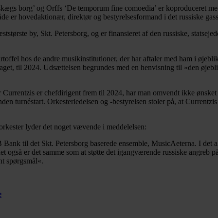
skægs borg’ og Orffs ‘De temporum fine comoedia’ er koproduceret me
åde er hovedaktionær, direktør og bestyrelsesformand i det russiske ga
tørste by, Skt. Petersborg, og er finansieret af den russiske, statseje
artoffel hos de andre musikinstitutioner, der har aftaler med ham i øjeb
t, til 2024. Udsættelsen begrundes med en henvisning til »den øjeblikk
rentzis er chefdirigent frem til 2024, har man omvendt ikke ønsket at 
 turnéstart. Orkesterledelsen og -bestyrelsen stoler på, at Currentzis d
 orkester lyder det noget vævende i meddelelsen:
k til det Skt. Petersborg baserede ensemble, MusicAeterna. I det aktu
t det også er det samme som at støtte det igangværende russiske angreb 
nt spørgsmål«.
e