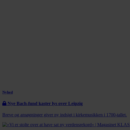
Nyhed
Nye Bach-fund kaster lys over Leipzig
Breve og ansøgninger giver ny indsigt i kirkemusikken i 1700-tallet.