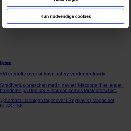
Kun nødvendige cookies
Nyhed
»Vi er stolte over at have sat ny verdensrekord«
Stradivarius-bratschen med tilnavnet ‘Macdonald’ er landet i
hænderne på Berliner Filharmonikernes førstebratschist.