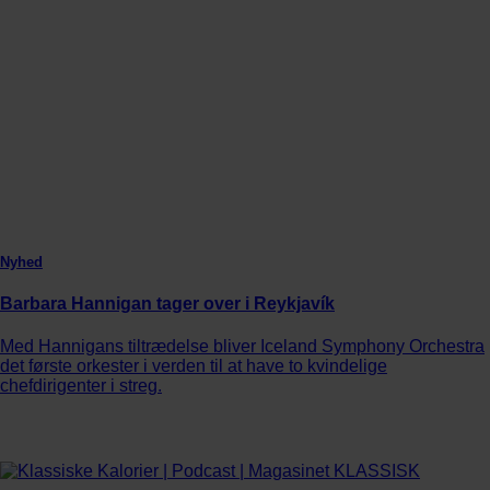
Nyhed
Barbara Hannigan tager over i Reykjavík
Med Hannigans tiltrædelse bliver Iceland Symphony Orchestra
det første orkester i verden til at have to kvindelige
chefdirigenter i streg.