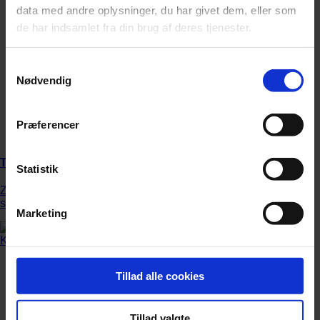
data med andre oplysninger, du har givet dem, eller som
de har indsamlet fra din brug af deres tjenester.
Samtykkevalg
Nødvendig
Præferencer
Tysk tv-station får hug efter censur
Statistik
ZDF anklages for kujonagtig opførsel efter at have forbudt en
sang med Igor Levit og Danger Dan.
Marketing
Tillad alle cookies
Tillad valgte