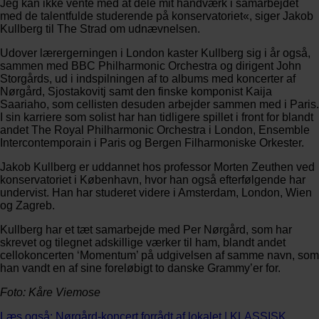
Jeg kan ikke vente med at dele mit håndværk i samarbejdet
med de talentfulde studerende på konservatoriet«, siger Jakob
Kullberg til The Strad om udnævnelsen.
Udover lærergerningen i London kaster Kullberg sig i år også,
sammen med BBC Philharmonic Orchestra og dirigent John
Storgårds, ud i indspilningen af to albums med koncerter af
Nørgård, Sjostakovitj samt den finske komponist Kaija
Saariaho, som cellisten desuden arbejder sammen med i Paris.
I sin karriere som solist har han tidligere spillet i front for blandt
andet The Royal Philharmonic Orchestra i London, Ensemble
Intercontemporain i Paris og Bergen Filharmoniske Orkester.
Jakob Kullberg er uddannet hos professor Morten Zeuthen ved
konservatoriet i København, hvor han også efterfølgende har
undervist. Han har studeret videre i Amsterdam, London, Wien
og Zagreb.
Kullberg har et tæt samarbejde med Per Nørgård, som har
skrevet og tilegnet adskillige værker til ham, blandt andet
cellokoncerten ‘Momentum’ på udgivelsen af samme navn, som
han vandt en af sine foreløbigt to danske Grammy’er for.
Foto: Kåre Viemose
Læs også: Nørgård-koncert forrådt af lokalet | KLASSISK