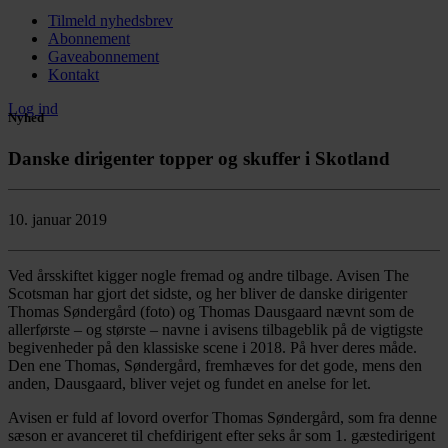
Tilmeld nyhedsbrev
Abonnement
Gaveabonnement
Kontakt
Log ind
Nyhed
Danske dirigenter topper og skuffer i Skotland
10. januar 2019
Ved årsskiftet kigger nogle fremad og andre tilbage. Avisen The
Scotsman har gjort det sidste, og her bliver de danske dirigenter
Thomas Søndergård (foto) og Thomas Dausgaard nævnt som de
allerførste – og største – navne i avisens tilbageblik på de vigtigste
begivenheder på den klassiske scene i 2018. På hver deres måde.
Den ene Thomas, Søndergård, fremhæves for det gode, mens den
anden, Dausgaard, bliver vejet og fundet en anelse for let.
Avisen er fuld af lovord overfor Thomas Søndergård, som fra denne
sæson er avanceret til chefdirigent efter seks år som 1. gæstedirigent