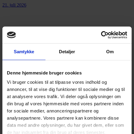
21. juli 2026
Annonce
Samtykke
Detaljer
Om
Annonce
Denne hjemmeside bruger cookies
Vi bruger cookies til at tilpasse vores indhold og
FLERE NYHEDER
annoncer, til at vise dig funktioner til sociale medier og til
at analysere vores trafik. Vi deler også oplysninger om
din brug af vores hjemmeside med vores partnere inden
for sociale medier, annonceringspartnere og
analysepartnere. Vores partnere kan kombinere disse
data med andre oplysninger, du har givet dem, eller som
de har indsamlet fra din brug af deres tjenester.