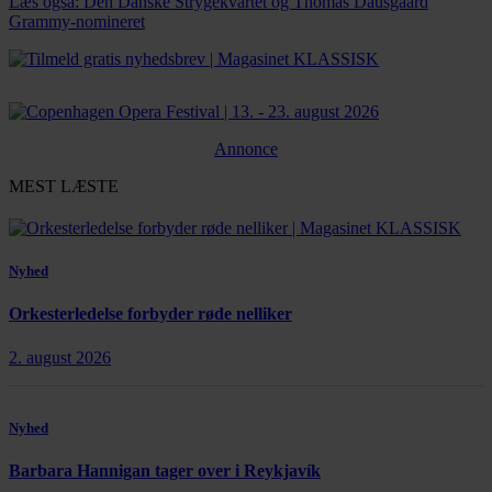
Læs også: Den Danske Strygekvartet og Thomas Dausgaard
Grammy-nomineret
Annonce
MEST LÆSTE
Nyhed
Orkesterledelse forbyder røde nelliker
2. august 2026
Nyhed
Barbara Hannigan tager over i Reykjavík