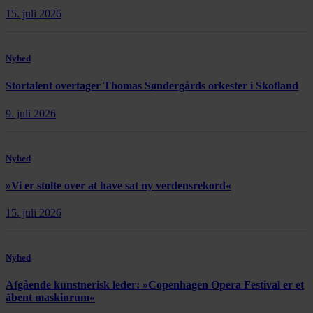
15. juli 2026
Nyhed
Stortalent overtager Thomas Søndergårds orkester i Skotland
9. juli 2026
Nyhed
»Vi er stolte over at have sat ny verdensrekord«
15. juli 2026
Nyhed
Afgående kunstnerisk leder: »Copenhagen Opera Festival er et
åbent maskinrum«