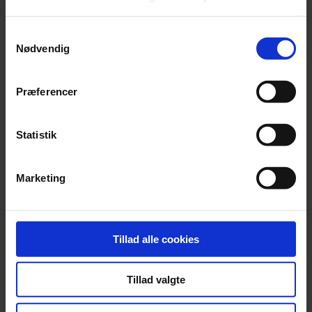
Samtykkevalg
Nødvendig
Præferencer
Statistik
Tysk tv-station får hug efter censur
ZDF anklages for kujonagtig opførsel efter at have forbudt en sang
Marketing
med Igor Levit og Danger Dan.
Tillad alle cookies
Tillad valgte