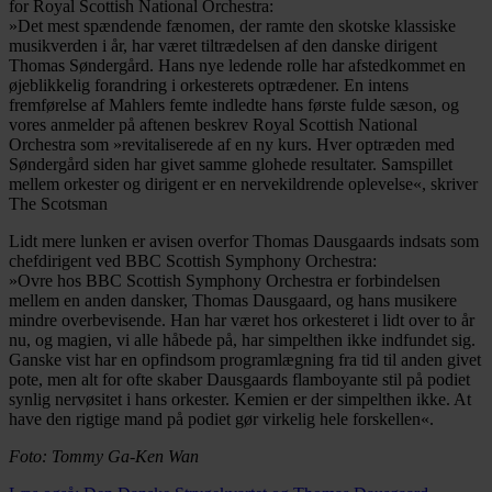
for Royal Scottish National Orchestra:
»Det mest spændende fænomen, der ramte den skotske klassiske
musikverden i år, har været tiltrædelsen af den danske dirigent
Thomas Søndergård. Hans nye ledende rolle har afstedkommet en
øjeblikkelig forandring i orkesterets optrædener. En intens
fremførelse af Mahlers femte indledte hans første fulde sæson, og
vores anmelder på aftenen beskrev Royal Scottish National
Orchestra som »revitaliserede af en ny kurs. Hver optræden med
Søndergård siden har givet samme glohede resultater. Samspillet
mellem orkester og dirigent er en nervekildrende oplevelse«, skriver
The Scotsman
Lidt mere lunken er avisen overfor Thomas Dausgaards indsats som
chefdirigent ved BBC Scottish Symphony Orchestra:
»Ovre hos BBC Scottish Symphony Orchestra er forbindelsen
mellem en anden dansker, Thomas Dausgaard, og hans musikere
mindre overbevisende. Han har været hos orkesteret i lidt over to år
nu, og magien, vi alle håbede på, har simpelthen ikke indfundet sig.
Ganske vist har en opfindsom programlægning fra tid til anden givet
pote, men alt for ofte skaber Dausgaards flamboyante stil på podiet
synlig nervøsitet i hans orkester. Kemien er der simpelthen ikke. At
have den rigtige mand på podiet gør virkelig hele forskellen«.
Foto: Tommy Ga-Ken Wan