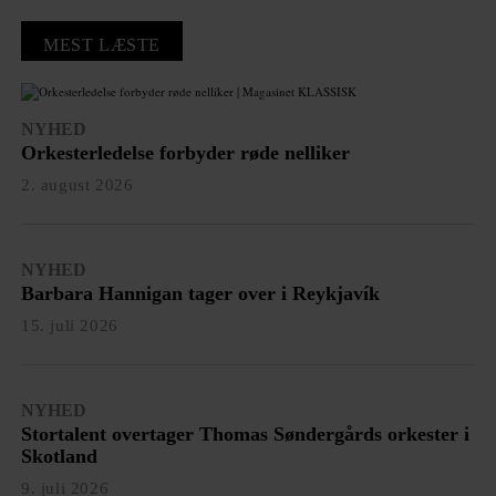
MEST LÆSTE
NYHED
Orkesterledelse forbyder røde nelliker
2. august 2026
NYHED
Barbara Hannigan tager over i Reykjavík
15. juli 2026
NYHED
Stortalent overtager Thomas Søndergårds orkester i
Skotland
9. juli 2026