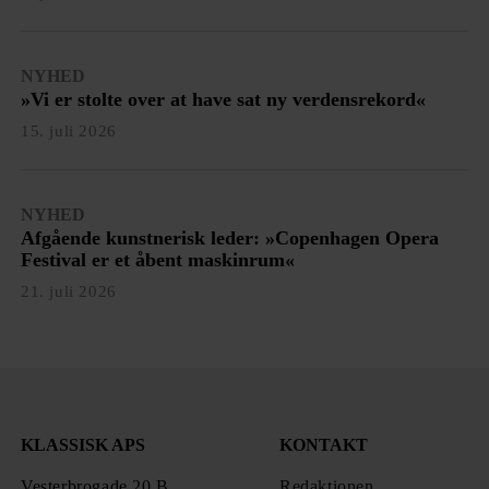
NYHED
»Vi er stolte over at have sat ny verdensrekord«
15. juli 2026
NYHED
Afgående kunstnerisk leder: »Copenhagen Opera
Festival er et åbent maskinrum«
21. juli 2026
KLASSISK APS
KONTAKT
Vesterbrogade 20 B,
Redaktionen