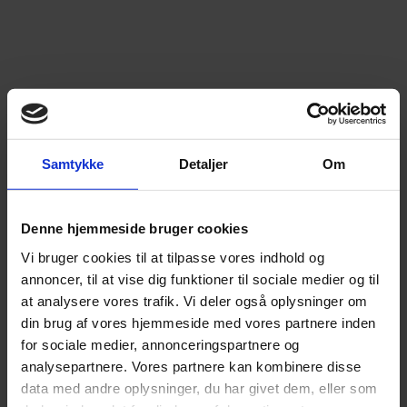
NYHED
Bayreuths nye ‘AI Ring’ får hård medfart
Samtykke
Detaljer
Om
En slunken pengekasse har forvandlet
jubilæumsopsætning af Wagners ‘Ring’-cyklus til et
udskældt AI-eksperiment.
Denne hjemmeside bruger cookies
Vi bruger cookies til at tilpasse vores indhold og
annoncer, til at vise dig funktioner til sociale medier og til
at analysere vores trafik. Vi deler også oplysninger om
din brug af vores hjemmeside med vores partnere inden
for sociale medier, annonceringspartnere og
analysepartnere. Vores partnere kan kombinere disse
data med andre oplysninger, du har givet dem, eller som