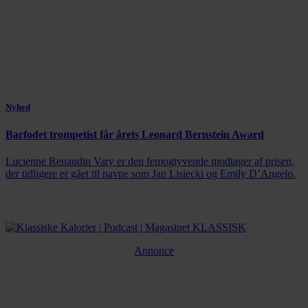
Nyhed
Barfodet trompetist får årets Leonard Bernstein Award
Lucienne Renaudin Vary er den femogtyvende modtager af prisen,
der tidligere er gået til navne som Jan Lisiecki og Emily D’Angelo.
Annonce