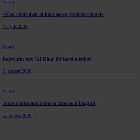
Nyhed
»Vi er stolte over at have sat ny verdensrekord«
15. juli 2026
Nyhed
Bayreuths nye ‘AI Ring’ får hård medfart
6. august 2026
Nyhed
Jonas Kaufmann advarer fans mod biografi
5. august 2026