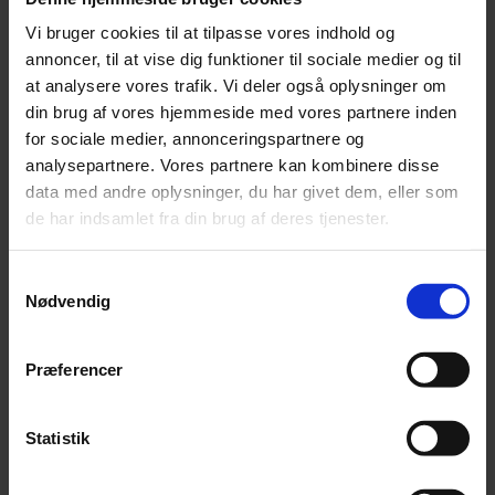
Vi bruger cookies til at tilpasse vores indhold og
annoncer, til at vise dig funktioner til sociale medier og til
at analysere vores trafik. Vi deler også oplysninger om
din brug af vores hjemmeside med vores partnere inden
for sociale medier, annonceringspartnere og
Nyhed
analysepartnere. Vores partnere kan kombinere disse
data med andre oplysninger, du har givet dem, eller som
Orkesterledelse forbyder røde nelliker
de har indsamlet fra din brug af deres tjenester.
Over 2.000 nelliker er uddelt i solidaritet med chefdirigenten, men
nu slår ledelsen hårdt ned på det røde symbol.
Samtykkevalg
Nødvendig
Præferencer
Statistik