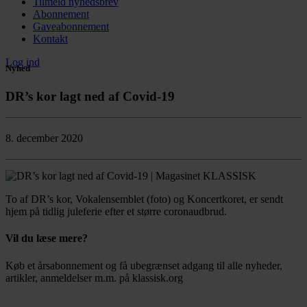
Tilmeld nyhedsbrev
Abonnement
Gaveabonnement
Kontakt
Log ind
Nyhed
DR’s kor lagt ned af Covid-19
8. december 2020
To af DR’s kor, Vokalensemblet (foto) og Koncertkoret, er sendt
hjem på tidlig juleferie efter et større coronaudbrud.
Vil du læse mere?
Køb et årsabonnement og få ubegrænset adgang til alle nyheder,
artikler, anmeldelser m.m. på klassisk.org
Bestil abonnement