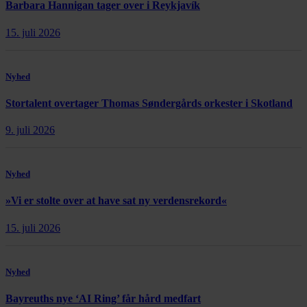
Barbara Hannigan tager over i Reykjavík
15. juli 2026
Nyhed
Stortalent overtager Thomas Søndergårds orkester i Skotland
9. juli 2026
Nyhed
»Vi er stolte over at have sat ny verdensrekord«
15. juli 2026
Nyhed
Bayreuths nye ‘AI Ring’ får hård medfart