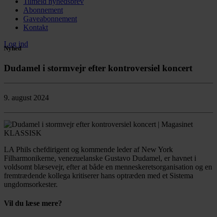
Tilmeld nyhedsbrev
Abonnement
Gaveabonnement
Kontakt
Log ind
Nyhed
Dudamel i stormvejr efter kontroversiel koncert
9. august 2024
LA Phils chefdirigent og kommende leder af New York
Filharmonikerne, venezuelanske Gustavo Dudamel, er havnet i
voldsomt blæsevejr, efter at både en menneskeretsorganisation og en
fremtrædende kollega kritiserer hans optræden med et Sistema
ungdomsorkester.
Vil du læse mere?