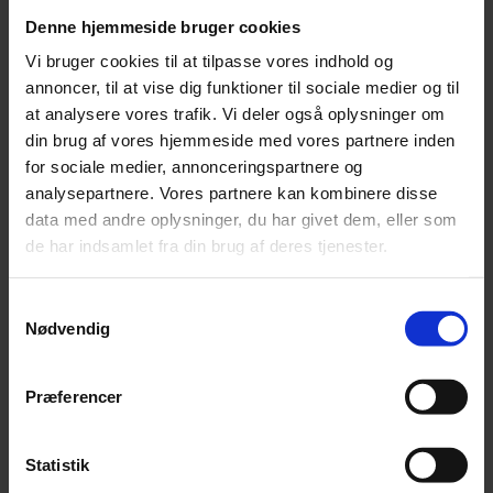
Denne hjemmeside bruger cookies
Vi bruger cookies til at tilpasse vores indhold og
annoncer, til at vise dig funktioner til sociale medier og til
at analysere vores trafik. Vi deler også oplysninger om
din brug af vores hjemmeside med vores partnere inden
for sociale medier, annonceringspartnere og
analysepartnere. Vores partnere kan kombinere disse
data med andre oplysninger, du har givet dem, eller som
Jonas Kaufmann advarer fans mod biografi
de har indsamlet fra din brug af deres tjenester.
En nyudgivet biografi om den tyske tenor Jonas Kaufmann er fup
og fidus.
Samtykkevalg
Nødvendig
Præferencer
Statistik