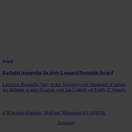
Nyhed
Barfodet trompetist får årets Leonard Bernstein Award
Lucienne Renaudin Vary er den femogtyvende modtager af prisen,
der tidligere er gået til navne som Jan Lisiecki og Emily D’Angelo.
Annonce