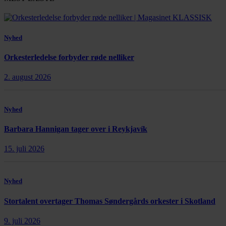
Nyhed
Orkesterledelse forbyder røde nelliker
2. august 2026
Nyhed
Barbara Hannigan tager over i Reykjavík
15. juli 2026
Nyhed
Stortalent overtager Thomas Søndergårds orkester i Skotland
9. juli 2026