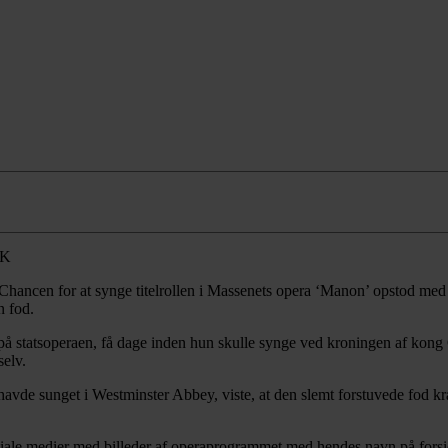
Chancen for at synge titelrollen i Massenets opera ‘Manon’ opstod med ko
n fod.
 på statsoperaen, få dage inden hun skulle synge ved kroningen af kong 
selv.
havde sunget i Westminster Abbey, viste, at den slemt forstuvede fod k
ciale medier med billeder af operaprogrammet med hendes navn på fors