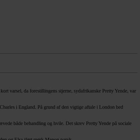
rt varsel, da forestillingens stjerne, sydafrikanske Pretty Yende, var
Charles i England. På grund af den vigtige aftale i London bed
rævede både behandling og hvile. Det skrev Pretty Yende på sociale
iden og Elsa iført mørk Manon paryk.