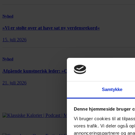
Nyhed
»Vi er stolte over at have sat ny verdensrekord«
15. juli 2026
Nyhed
Afgående kunstnerisk leder: »Copenhagen Opera Festival er et
21. juli 2026
Samtykke
Denne hjemmeside bruger c
Vi bruger cookies til at tilpas
vores trafik. Vi deler også 
annonceringspartnere og anal