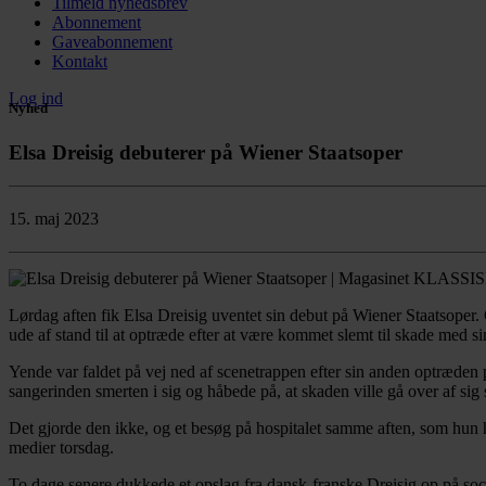
Tilmeld nyhedsbrev
Abonnement
Gaveabonnement
Kontakt
Log ind
Nyhed
Elsa Dreisig debuterer på Wiener Staatsoper
15. maj 2023
Lørdag aften fik Elsa Dreisig uventet sin debut på Wiener Staatsoper. 
ude af stand til at optræde efter at være kommet slemt til skade med si
Yende var faldet på vej ned af scenetrappen efter sin anden optræden
sangerinden smerten i sig og håbede på, at skaden ville gå over af sig 
Det gjorde den ikke, og et besøg på hospitalet samme aften, som hun 
medier torsdag.
To dage senere dukkede et opslag fra dansk-franske Dreisig op på so