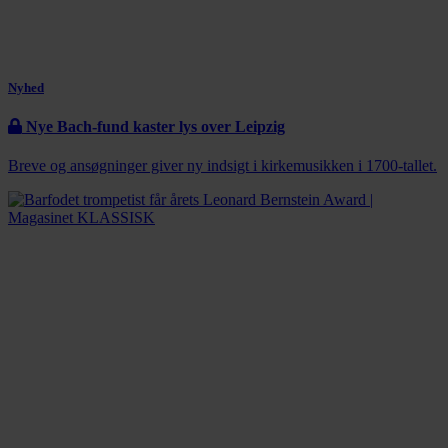
Nyhed
Nye Bach-fund kaster lys over Leipzig
Breve og ansøgninger giver ny indsigt i kirkemusikken i 1700-tallet.