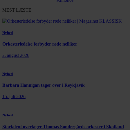
Annonce
MEST LÆSTE
Nyhed
Orkesterledelse forbyder røde nelliker
2. august 2026
Nyhed
Barbara Hannigan tager over i Reykjavík
15. juli 2026
Nyhed
Stortalent overtager Thomas Søndergårds orkester i Skotland