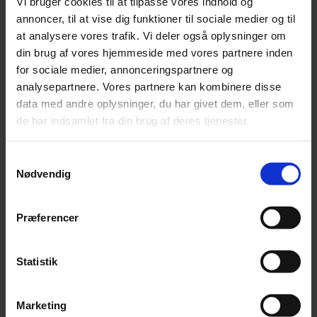
Vi bruger cookies til at tilpasse vores indhold og
Annonce
annoncer, til at vise dig funktioner til sociale medier og til
at analysere vores trafik. Vi deler også oplysninger om
din brug af vores hjemmeside med vores partnere inden
Annonce
for sociale medier, annonceringspartnere og
analysepartnere. Vores partnere kan kombinere disse
FLERE NYHEDER
data med andre oplysninger, du har givet dem, eller som
de har indsamlet fra din brug af deres tjenester.
Samtykkevalg
Nødvendig
Præferencer
Statistik
Marketing