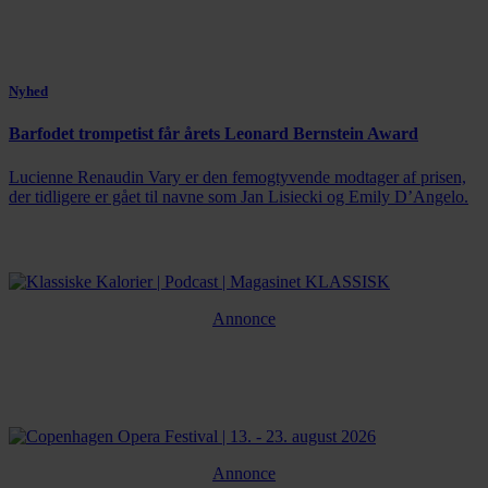
Nyhed
Barfodet trompetist får årets Leonard Bernstein Award
Lucienne Renaudin Vary er den femogtyvende modtager af prisen,
der tidligere er gået til navne som Jan Lisiecki og Emily D’Angelo.
Annonce
Annonce