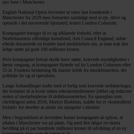
nye base i Manchester.
English National Opera forventer at være fast forankrede i
Manchester fra 2029 men fortsætter samtidigt med at eje, drive og
optræde i det nuværende hjemsted, teatret London Coliseum.
Kompagniet trænger til ro og afklarede forhold, efter at
Storbritanniens offentlige kunstfond, Arts Council England, sidste
efterår detonerede en bombe med meddelelsen om, at man trak den
årlige støtte på godt 100 millioner kroner.
Hvis kompagniet fortsat skulle have støtte, krævede myndigheden i
første omgang, at kompagniet flyttede ud fra London Coliseum efter
55 år. Fondens beslutning fik massiv kritik fra musikbranchen, det
politiske liv og af operafans.
Lange forhandlinger endte med et forlig som krævede nedskæringer,
der kommer til at koste nitten orkestermedlemmer jobbet og reducere
resten af medarbejderne til deltidsansættelser. En spareplan som
chefdirigent siden 2016, Martyn Brabbins, kaldte for et »kontrolleret
forfald« for derefter at smide sin opsigelse i oktober.
Men i begyndelsen af december kunne kompagniet så oplyse, at
aftalen i Manchester var på plads. Og med den følger en ekstra
bevilling på et par hundrede millioner kroner til udvikling af en ny
kunstnerisk plan over de næste to år.