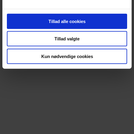
Tillad alle cookies
Nyhed
Orkesterledelse forbyder røde nelliker
Tillad valgte
Over 2.000 nelliker er uddelt i solidaritet med chefdirigenten, men
nu slår ledelsen hårdt ned på det røde symbol.
Kun nødvendige cookies