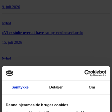
9. juli 2026
Nyhed
»Vi er stolte over at have sat ny verdensrekord«
15. juli 2026
Nyhed
Afgående kunstnerisk leder: »Copenhagen Opera Festival er et
åbent maskinrum«
21. juli 2026
Samtykke
Detaljer
Om
Denne hjemmeside bruger cookies