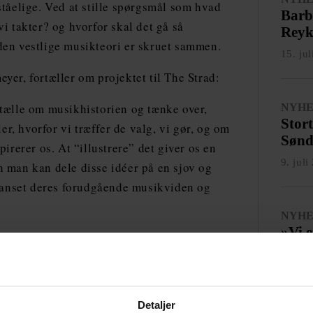
ståelige. Ved at stille spørgsmål som hvad
Barb
vi takter? og hvorfor skal det gå så
Reyk
den vestlige musikteori er skruet sammen.
15. ju
yer, fortæller om projektet til The Strad:
rtælle om musikhistorien og tænke over,
NYH
Stor
ler, hvorfor vi træffer de valg, vi gør, og om
Sønd
pirerer os. At “illustrere” det giver os en
9. juli
n man kan dele disse idéer på en sjov og
anset deres forudgående musikviden og
NYH
»Vi e
iodeensemblet også, at publikum skal stille
verd
 og på den måde være med til at skabe en
15. ju
ke en lang række forskellige emner, fra
af en trio-sonate.
Detaljer