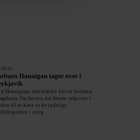
YHED
rbara Hannigan tager over i
ykjavík
d Hannigans tiltrædelse bliver Iceland
mphony Orchestra det første orkester i
rden til at have to kvindelige
efdirigenter i streg.