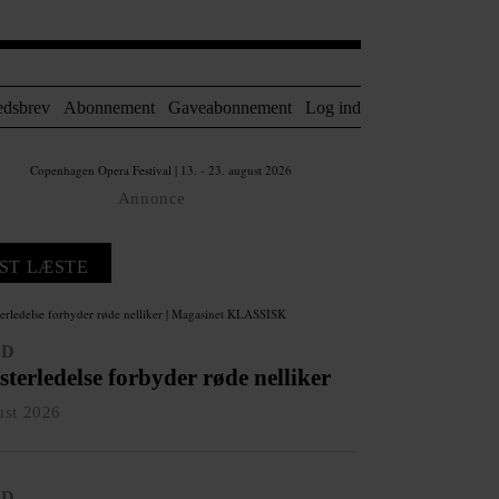
edsbrev
Abonnement
Gaveabonnement
Log ind
Annonce
ST LÆSTE
ED
terledelse forbyder røde nelliker
ust 2026
ED