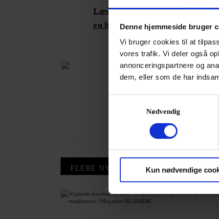
Læs mere: ‘The Illustrated Theor
en lille håndfuld opslag
Denne hjemmeside bruger c
Vi bruger cookies til at tilpas
vores trafik. Vi deler også 
annonceringspartnere og anal
dem, eller som de har indsaml
Samtykkevalg
Nødvendig
FLERE NYHEDER
Kun nødvendige cook