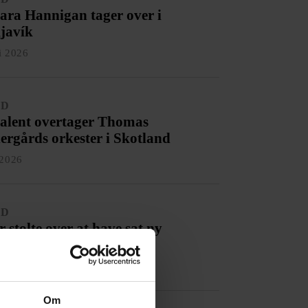
ara Hannigan tager over i
javík
li 2026
ED
talent overtager Thomas
ergårds orkester i Skotland
 2026
ED
r stolte over at have sat ny
ensrekord«
li 2026
Om