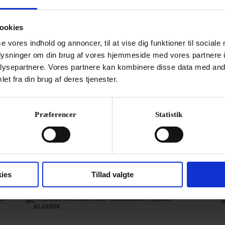
NYH
y of Music’ er i sin spæde start med blot
Afgå
ookies
»Cop
mas
se vores indhold og annoncer, til at vise dig funktioner til sociale
oplysninger om din brug af vores hjemmeside med vores partnere i
21. ju
ysepartnere. Vores partnere kan kombinere disse data med andr
et fra din brug af deres tjenester.
Præferencer
Statistik
ies
Tillad valgte