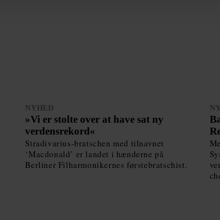
NYHED
N
»Vi er stolte over at have sat ny
Ba
verdensrekord«
Re
Stradivarius-bratschen med tilnavnet
Me
‘Macdonald’ er landet i hænderne på
Sy
Berliner Filharmonikernes førstebratschist.
ve
ch