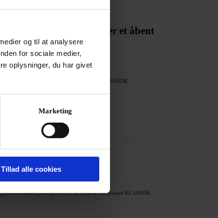
ED
ende kunstnerisk leder:
enhagen Opera Festival er et åbent
kinrum«
 medier og til at analysere
nden for sociale medier,
li 2026
e oplysninger, du har givet
Annonce
Marketing
Tillad alle cookies