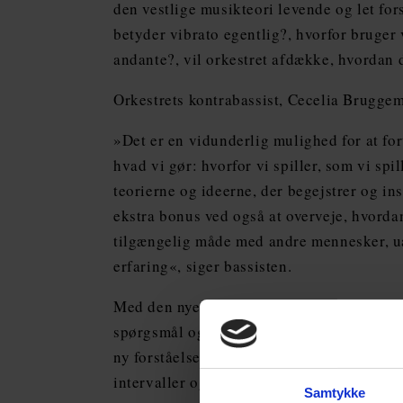
den vestlige musikteori levende og let for
betyder vibrato egentlig?, hvorfor bruger 
andante?, vil orkestret afdække, hvordan 
Orkestrets kontrabassist, Cecelia Bruggeme
»Det er en vidunderlig mulighed for at fo
hvad vi gør: hvorfor vi spiller, som vi spil
teorierne og ideerne, der begejstrer og ins
ekstra bonus ved også at overveje, hvorda
tilgængelig måde med andre mennesker, u
erfaring«, siger bassisten.
Med den nye guide ønsker musikerne i per
spørgsmål og udfordre konventionel viden
ny forståelse af musik. Videoerne vil dæk
intervaller og ornamentik til opbygningen 
Samtykke