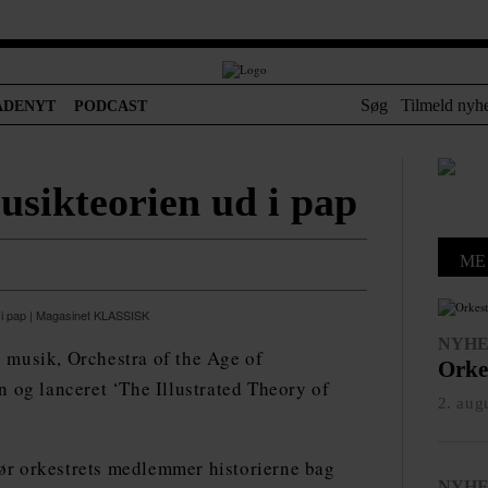
Søg
Tilmeld nyh
ADENYT
PODCAST
sikteorien ud i pap
ME
NYH
g musik, Orchestra of the Age of
Orkes
 og lanceret ‘The Illustrated Theory of
2. aug
gør orkestrets medlemmer historierne bag
NYH