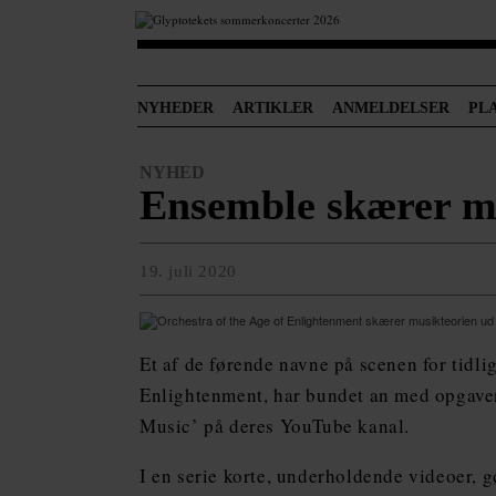
NYHEDER
ARTIKLER
ANMELDELSER
PL
NYHED
Ensemble skærer mu
19. juli 2020
Et af de førende navne på scenen for tidli
Enlightenment, har bundet an med opgaven
Music’ på deres YouTube kanal.
I en serie korte, underholdende videoer, 