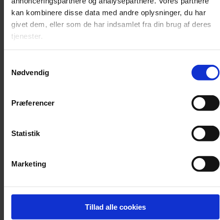
annonceringspartnere og analysepartnere. Vores partnere
Nyhed
kan kombinere disse data med andre oplysninger, du har
givet dem, eller som de har indsamlet fra din brug af deres
Orkesterledelse forbyder røde nelliker
tjenester.
Over 2.000 nelliker er uddelt i solidaritet med chefdirigenten, men
nu slår ledelsen hårdt ned på det røde symbol.
Samtykkevalg
Nødvendig
Præferencer
Statistik
Marketing
Tillad alle cookies