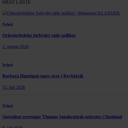
MEST LÆSTE
Nyhed
Orkesterledelse forbyder røde nelliker
2. august 2026
Nyhed
Barbara Hannigan tager over i Reykjavík
15. juli 2026
Nyhed
Stortalent overtager Thomas Søndergårds orkester i Skotland
9. juli 2026