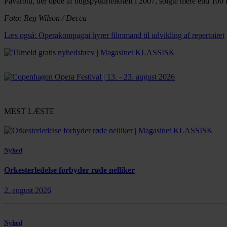
Pavarotti, der døde af bugspytkirtelkræft i 2007, solgte mere end 10
Foto: Reg Wilson / Decca
Læs også: Operakompagni hyrer filmmand til udvikling af repertoiret
MEST LÆSTE
Nyhed
Orkesterledelse forbyder røde nelliker
2. august 2026
Nyhed