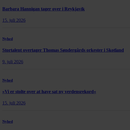
Barbara Hannigan tager over i Reykjavík
15. juli 2026
Nyhed
Stortalent overtager Thomas Søndergårds orkester i Skotland
9. juli 2026
Nyhed
»Vi er stolte over at have sat ny verdensrekord«
15. juli 2026
Nyhed