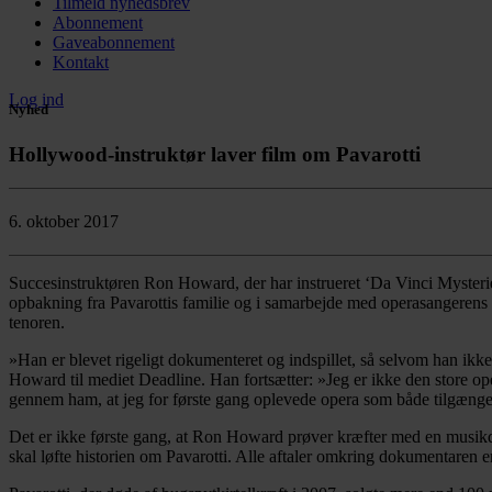
Tilmeld nyhedsbrev
Abonnement
Gaveabonnement
Kontakt
Log ind
Nyhed
Hollywood-instruktør laver film om Pavarotti
6. oktober 2017
Succesinstruktøren Ron Howard, der har instrueret ʻDa Vinci Mysterie
opbakning fra Pavarottis familie og i samarbejde med operasangerens 
tenoren.
»Han er blevet rigeligt dokumenteret og indspillet, så selvom han ikke
Howard til mediet Deadline. Han fortsætter: »Jeg er ikke den store ope
gennem ham, at jeg for første gang oplevede opera som både tilgæng
Det er ikke første gang, at Ron Howard prøver kræfter med en musikd
skal løfte historien om Pavarotti. Alle aftaler omkring dokumentaren e