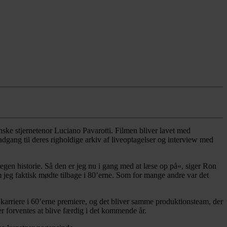
ske stjernetenor Luciano Pavarotti. Filmen bliver lavet med
gang til deres righoldige arkiv af liveoptagelser og interview med
 egen historie. Så den er jeg nu i gang med at læse op på«, siger Ron
m jeg faktisk mødte tilbage i 80’erne. Som for mange andre var det
arriere i 60’erne premiere, og det bliver samme produktionsteam, der
er forventes at blive færdig i det kommende år.