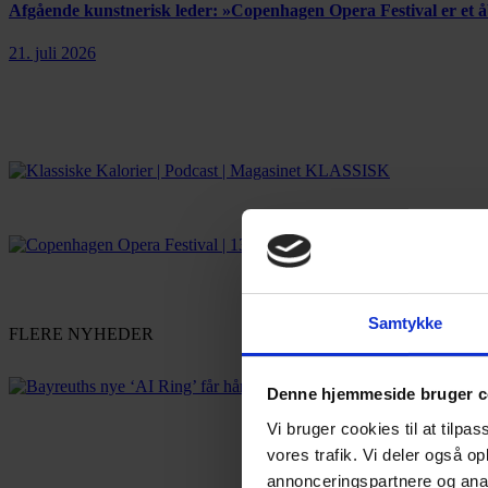
Afgående kunstnerisk leder: »Copenhagen Opera Festival er et
21. juli 2026
Samtykke
FLERE NYHEDER
Denne hjemmeside bruger c
Vi bruger cookies til at tilpas
vores trafik. Vi deler også 
annonceringspartnere og anal