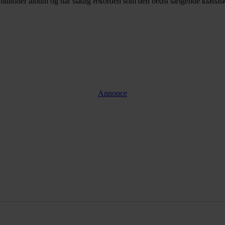
0 millioner album og har stadig rekorden som den bedst sælgende klassi
Annonce