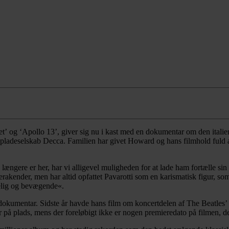
tʼ og ʻApollo 13ʼ, giver sig nu i kast med en dokumentar om den italien
pladeselskab Decca. Familien har givet Howard og hans filmhold fuld ad
 længere er her, har vi alligevel muligheden for at lade ham fortælle sin
rakender, men har altid opfattet Pavarotti som en karismatisk figur, so
elig og bevægende«.
okumentar. Sidste år havde hans film om koncertdelen af The Beatlesʼ k
r på plads, mens der foreløbigt ikke er nogen premieredato på filmen, d