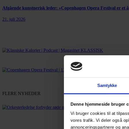
Afgående kunstnerisk leder: »Copenhagen Opera Festival er et
21. juli 2026
Samtykke
FLERE NYHEDER
Denne hjemmeside bruger c
Vi bruger cookies til at tilpas
vores trafik. Vi deler også 
annonceringspartnere og anal