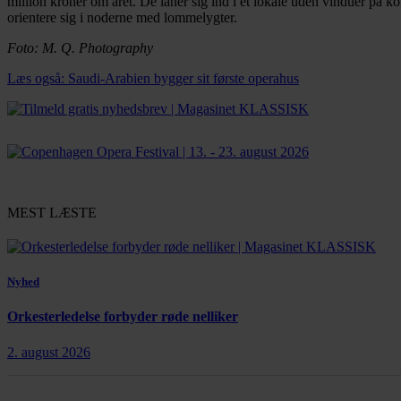
million kroner om året. De låner sig ind i et lokale uden vinduer på kon
orientere sig i noderne med lommelygter.
Foto: M. Q. Photography
Læs også: Saudi-Arabien bygger sit første operahus
MEST LÆSTE
Nyhed
Orkesterledelse forbyder røde nelliker
2. august 2026