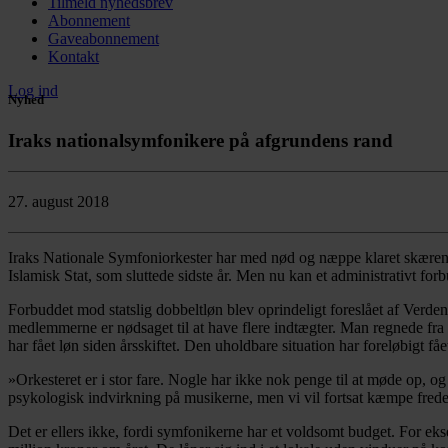
Tilmeld nyhedsbrev
Abonnement
Gaveabonnement
Kontakt
Log ind
Nyhed
Iraks nationalsymfonikere på afgrundens rand
27. august 2018
Iraks Nationale Symfoniorkester har med nød og næppe klaret skærene
Islamisk Stat, som sluttede sidste år. Men nu kan et administrativt for
Forbuddet mod statslig dobbeltløn blev oprindeligt foreslået af Verde
medlemmerne er nødsaget til at have flere indtægter. Man regnede fra 
har fået løn siden årsskiftet. Den uholdbare situation har foreløbigt f
»Orkesteret er i stor fare. Nogle har ikke nok penge til at møde op, og 
psykologisk indvirkning på musikerne, men vi vil fortsat kæmpe fred
Det er ellers ikke, fordi symfonikerne har et voldsomt budget. For ek