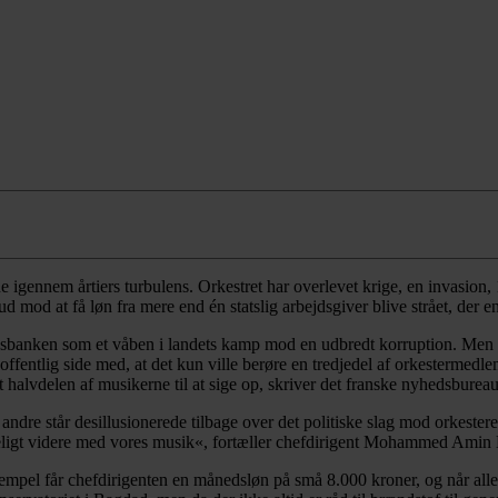
 igennem årtiers turbulens. Orkestret har overlevet krige, en invasion
bud mod at få løn fra mere end én statslig arbejdsgiver blive strået, der
nsbanken som et våben i landets kamp mod en udbredt korruption. Men det
offentlig side med, at det kun ville berøre en tredjedel af orkestermedl
ået halvdelen af musikerne til at sige op, skriver det franske nyhedsburea
andre står desillusionerede tilbage over det politiske slag mod orkesteret
eligt videre med vores musik«, fortæller chefdirigent Mohammed Amin 
sempel får chefdirigenten en månedsløn på små 8.000 kroner, og når alle 