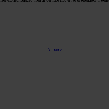
servatoriet i Bagdad, men da der ikke altid er råd til brændstof til genera
Annonce