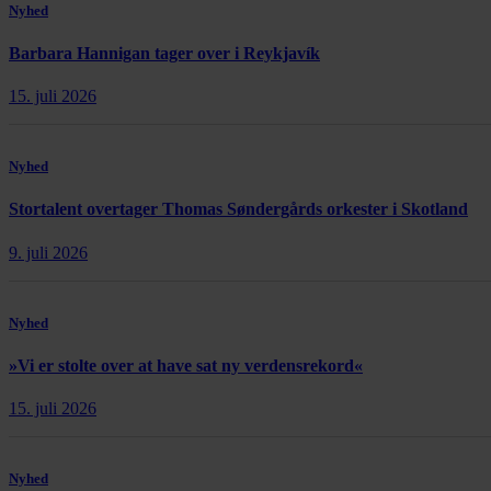
Nyhed
Barbara Hannigan tager over i Reykjavík
15. juli 2026
Nyhed
Stortalent overtager Thomas Søndergårds orkester i Skotland
9. juli 2026
Nyhed
»Vi er stolte over at have sat ny verdensrekord«
15. juli 2026
Nyhed