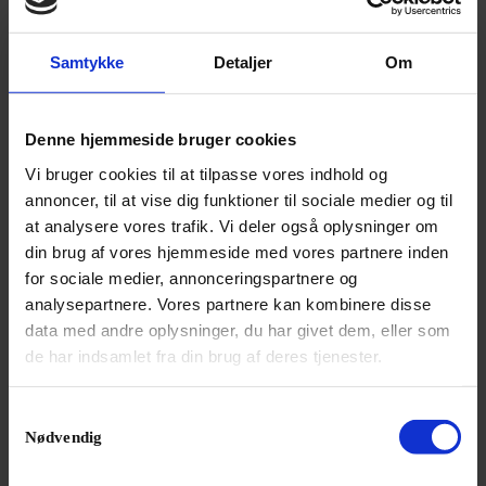
udskældt AI-eksperiment.
Samtykke
Detaljer
Om
Denne hjemmeside bruger cookies
Vi bruger cookies til at tilpasse vores indhold og
annoncer, til at vise dig funktioner til sociale medier og til
at analysere vores trafik. Vi deler også oplysninger om
din brug af vores hjemmeside med vores partnere inden
for sociale medier, annonceringspartnere og
analysepartnere. Vores partnere kan kombinere disse
data med andre oplysninger, du har givet dem, eller som
de har indsamlet fra din brug af deres tjenester.
NYHED
Samtykkevalg
Jonas Kaufmann advarer fans mod biografi
Nødvendig
En nyudgivet biografi om den tyske tenor Jonas
Kaufmann er fup og fidus.