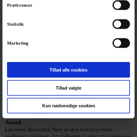
Præferencer
Statistik
Marketing
Tillad alle cookies
Tillad valgte
Kun nødvendige cookies
NYHED
Barfodet trompetist får årets Leonard Bernstein
Award
Lucienne Renaudin Vary er den femogtyvende
modtager af prisen, der tidligere er gået til navne som