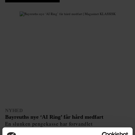
NYHED
Bayreuths nye ‘AI Ring’ får hård medfart
En slunken pengekasse har forvandlet
jubilæumsopsætning af Wagners ‘Ring’-cyklus til et