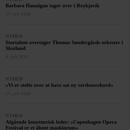
Barbara Hannigan tager over i Reykjavík
15. juli 2026
NYHED
Stortalent overtager Thomas Søndergårds orkester i
Skotland
9. juli 2026
NYHED
»Vi er stolte over at have sat ny verdensrekord«
15. juli 2026
NYHED
Afgående kunstnerisk leder: »Copenhagen Opera
Festival er et åbent maskinrum«