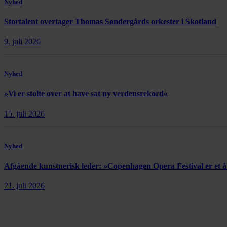
Nyhed
Stortalent overtager Thomas Søndergårds orkester i Skotland
9. juli 2026
Nyhed
»Vi er stolte over at have sat ny verdensrekord«
15. juli 2026
Nyhed
Afgående kunstnerisk leder: »Copenhagen Opera Festival er et
21. juli 2026