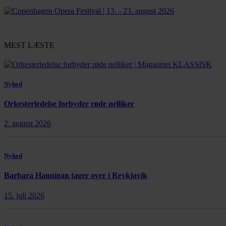
MEST LÆSTE
Nyhed
Orkesterledelse forbyder røde nelliker
2. august 2026
Nyhed
Barbara Hannigan tager over i Reykjavík
15. juli 2026