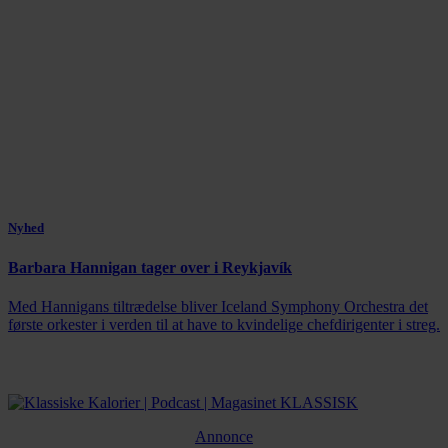
Nyhed
Barbara Hannigan tager over i Reykjavík
Med Hannigans tiltrædelse bliver Iceland Symphony Orchestra det
første orkester i verden til at have to kvindelige chefdirigenter i streg.
Annonce