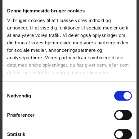
Denne hjemmeside bruger cookies
Vi bruger cookies til at tilpasse vores indhold og
annoncer, til at vise dig funktioner til sociale medier og til
at analysere vores trafik. Vi deler også oplysninger om
din brug af vores hjemmeside med vores partnere inden
for sociale medier, annonceringspartnere og
Nyhed
analysepartnere. Vores partnere kan kombinere disse
data med andre oplysninger, du har givet dem, eller som
Afgående kunstnerisk leder: »Copenhagen Opera Festival er et
de har indsamlet fra din brug af deres tjenester.
åbent maskinrum«
Amy Lane siger farvel efter syv år som kunstnerisk leder for
Samtykkevalg
Copenhagen Opera Festival efter denne udgave.
Nødvendig
Præferencer
Statistik