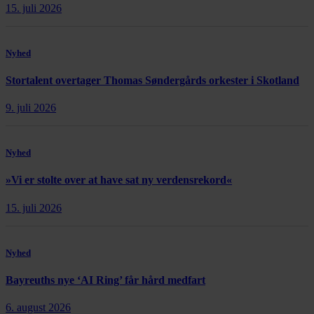
15. juli 2026
Nyhed
Stortalent overtager Thomas Søndergårds orkester i Skotland
9. juli 2026
Nyhed
»Vi er stolte over at have sat ny verdensrekord«
15. juli 2026
Nyhed
Bayreuths nye ‘AI Ring’ får hård medfart
6. august 2026