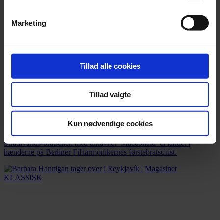
Marketing
Tillad alle cookies
Tillad valgte
Nyhed
Kun nødvendige cookies
»Vi er stolte over at have sat ny verdensrekord«
Stradivarius-bratschen med tilnavnet ‘Macdonald’ er landet i
hænderne på Berliner Filharmonikernes førstebratschist.