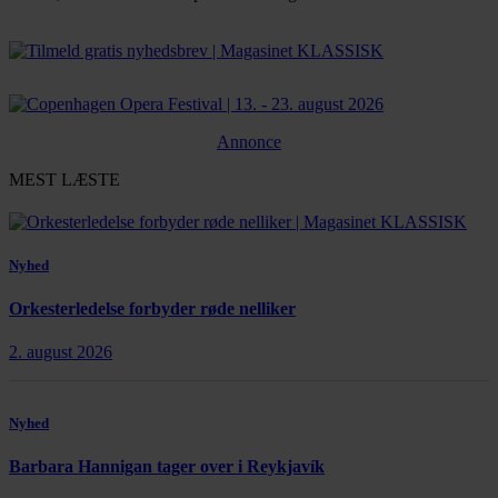
Bestil abonnement
Annonce
MEST LÆSTE
Nyhed
Orkesterledelse forbyder røde nelliker
2. august 2026
Nyhed
Barbara Hannigan tager over i Reykjavík