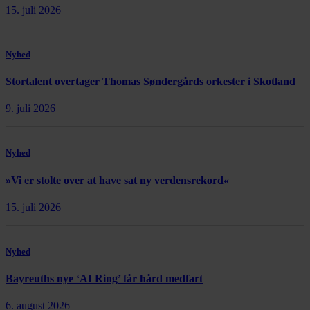
15. juli 2026
Nyhed
Stortalent overtager Thomas Søndergårds orkester i Skotland
9. juli 2026
Nyhed
»Vi er stolte over at have sat ny verdensrekord«
15. juli 2026
Nyhed
Bayreuths nye ‘AI Ring’ får hård medfart
6. august 2026