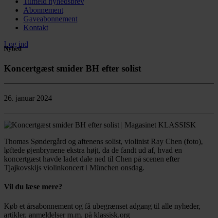
Tilmeld nyhedsbrev
Abonnement
Gaveabonnement
Kontakt
Log ind
Nyhed
Koncertgæst smider BH efter solist
26. januar 2024
Thomas Søndergård og aftenens solist, violinist Ray Chen (foto),
løftede øjenbrynene ekstra højt, da de fandt ud af, hvad en
koncertgæst havde ladet dale ned til Chen på scenen efter
Tjajkovskijs violinkoncert i München onsdag.
Vil du læse mere?
Køb et årsabonnement og få ubegrænset adgang til alle nyheder,
artikler, anmeldelser m.m. på klassisk.org