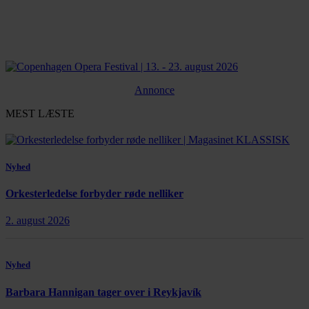
Annonce
MEST LÆSTE
Nyhed
Orkesterledelse forbyder røde nelliker
2. august 2026
Nyhed
Barbara Hannigan tager over i Reykjavík