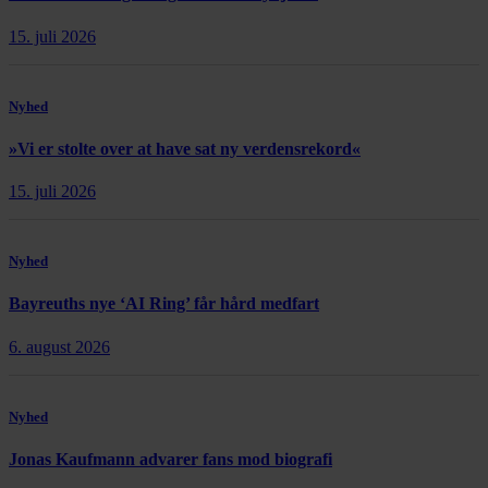
15. juli 2026
Nyhed
»Vi er stolte over at have sat ny verdensrekord«
15. juli 2026
Nyhed
Bayreuths nye ‘AI Ring’ får hård medfart
6. august 2026
Nyhed
Jonas Kaufmann advarer fans mod biografi