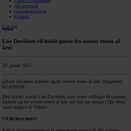
Tilmeld nyhedsbrev
Abonnement
Gaveabonnement
Kontakt
Log ind
Nyhed
Lise Davidsen vil holde pause fra scenen resten af
året
29. januar 2025
Den norske sopran Lise Davidsen, som venter tvillinger til sommer,
trækker sig fra scenen resten af året, når hun har sunget i The Mets
marts udgave af ‘Fidelio’.
Vil du læse mere?
Køb et årsabonnement og få ubegrænset adgang til alle nyheder,