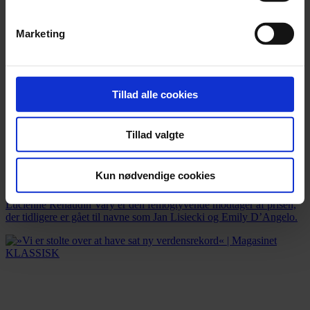
Marketing
Tillad alle cookies
Tillad valgte
Nyhed
Kun nødvendige cookies
Barfodet trompetist får årets Leonard Bernstein Award
Lucienne Renaudin Vary er den femogtyvende modtager af prisen,
der tidligere er gået til navne som Jan Lisiecki og Emily D’Angelo.