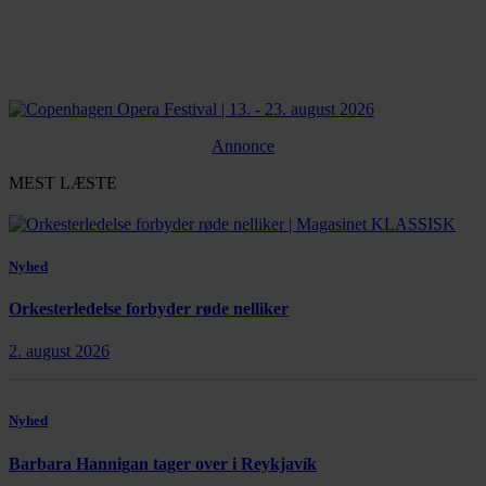
Annonce
MEST LÆSTE
Nyhed
Orkesterledelse forbyder røde nelliker
2. august 2026
Nyhed
Barbara Hannigan tager over i Reykjavík