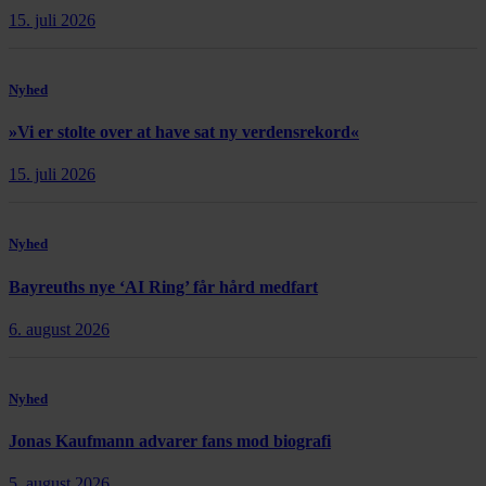
15. juli 2026
Nyhed
»Vi er stolte over at have sat ny verdensrekord«
15. juli 2026
Nyhed
Bayreuths nye ‘AI Ring’ får hård medfart
6. august 2026
Nyhed
Jonas Kaufmann advarer fans mod biografi
5. august 2026