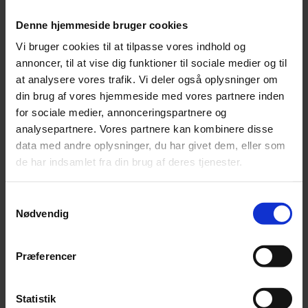
Denne hjemmeside bruger cookies
Vi bruger cookies til at tilpasse vores indhold og
annoncer, til at vise dig funktioner til sociale medier og til
at analysere vores trafik. Vi deler også oplysninger om
din brug af vores hjemmeside med vores partnere inden
for sociale medier, annonceringspartnere og
analysepartnere. Vores partnere kan kombinere disse
Nyhed
data med andre oplysninger, du har givet dem, eller som
de har indsamlet fra din brug af deres tjenester.
Bayreuths nye ‘AI Ring’ får hård medfart
En slunken pengekasse har forvandlet jubilæumsopsætning af
Samtykkevalg
Wagners ‘Ring’-cyklus til et udskældt AI-eksperiment.
Nødvendig
Præferencer
Statistik