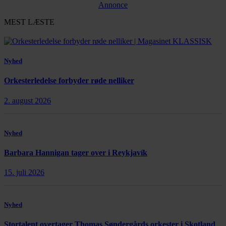
Annonce
MEST LÆSTE
Nyhed
Orkesterledelse forbyder røde nelliker
2. august 2026
Nyhed
Barbara Hannigan tager over i Reykjavík
15. juli 2026
Nyhed
Stortalent overtager Thomas Søndergårds orkester i Skotland