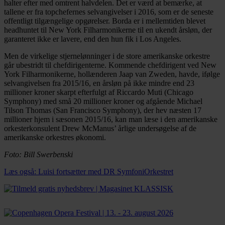
halter efter med omtrent halvdelen. Det er værd at bemærke, at
tallene er fra topchefernes selvangivelser i 2016, som er de seneste
offentligt tilgængelige opgørelser. Borda er i mellemtiden blevet
headhuntet til New York Filharmonikerne til en ukendt årsløn, der
garanteret ikke er lavere, end den hun fik i Los Angeles.
Men de virkelige stjernelønninger i de store amerikanske orkestre
går ubestridt til chefdirigenterne. Kommende chefdirigent ved New
York Filharmonikerne, hollænderen Jaap van Zweden, havde, ifølge
selvangivelsen fra 2015/16, en årsløn på ikke mindre end 23
millioner kroner skarpt efterfulgt af Riccardo Muti (Chicago
Symphony) med små 20 millioner kroner og afgående Michael
Tilson Thomas (San Francisco Symphony), der hev næsten 17
millioner hjem i sæsonen 2015/16, kan man læse i den amerikanske
orkesterkonsulent Drew McManus’ årlige undersøgelse af de
amerikanske orkestres økonomi.
Foto: Bill Swerbenski
Læs også: Luisi fortsætter med DR SymfoniOrkestret