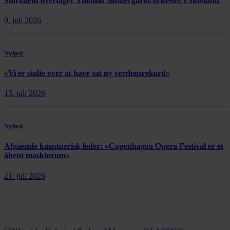
Stortalent overtager Thomas Søndergårds orkester i Skotland
9. juli 2026
Nyhed
»Vi er stolte over at have sat ny verdensrekord«
15. juli 2026
Nyhed
Afgående kunstnerisk leder: »Copenhagen Opera Festival er et
åbent maskinrum«
21. juli 2026