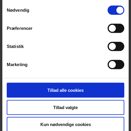
Samtykkevalg
Nødvendig
Nyhed
Præferencer
Orkesterledelse forbyder røde nelliker
Statistik
Over 2.000 nelliker er uddelt i solidaritet med chefdirigenten, men
nu slår ledelsen hårdt ned på det røde symbol.
Marketing
Tillad alle cookies
Tillad valgte
Kun nødvendige cookies