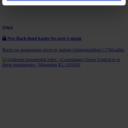
Nyhed
Nye Bach-fund kaster lys over Leipzig
Breve og ansøgninger giver ny indsigt i kirkemusikken i 1700-tallet.