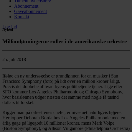
Tilmeld nyhedsbrev
Abonnement
Gaveabonnement
Kontakt
Log ind
Nyhed
Millionlønningerne ruller i de amerikanske orkestre
25. juli 2018
Ifølge en ny undersøgelse er grundlønnen for en musiker i San
Francisco Symphony (foto) på lidt over en million kroner årligt.
Præcis det dobbelte af hvad byens politibetjente tjener. Lige efter
SFO kommer Los Angeles Philharmonic og Chicago Symphony,
hvor basislønnen udgør næsten det samme med nogle få tusind
dollars til forskel.
Kigger man på orkestrenes chefer, er niveauet naturligvis højere.
Her topper Deborah Borda hos Los Angeles Philharmonic med en
årlig gage på ligegodt 10 millioner kroner, mens Mark Volpe
(Boston Symphony), og Allison Vulgamore (Philadelphia Orchestra)