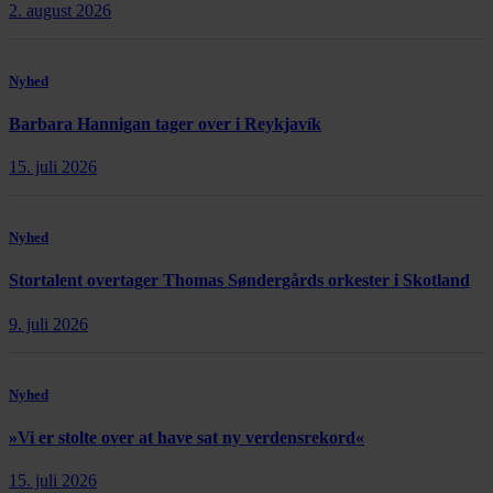
2. august 2026
Nyhed
Barbara Hannigan tager over i Reykjavík
15. juli 2026
Nyhed
Stortalent overtager Thomas Søndergårds orkester i Skotland
9. juli 2026
Nyhed
»Vi er stolte over at have sat ny verdensrekord«
15. juli 2026