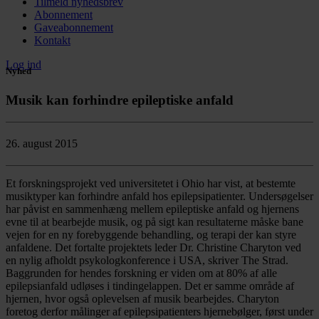
Tilmeld nyhedsbrev
Abonnement
Gaveabonnement
Kontakt
Log ind
Nyhed
Musik kan forhindre epileptiske anfald
26. august 2015
Et forskningsprojekt ved universitetet i Ohio har vist, at bestemte
musiktyper kan forhindre anfald hos epilepsipatienter. Undersøgelser
har påvist en sammenhæng mellem epileptiske anfald og hjernens
evne til at bearbejde musik, og på sigt kan resultaterne måske bane
vejen for en ny forebyggende behandling, og terapi der kan styre
anfaldene. Det fortalte projektets leder Dr. Christine Charyton ved
en nylig afholdt psykologkonference i USA, skriver The Strad.
Baggrunden for hendes forskning er viden om at 80% af alle
epilepsianfald udløses i tindingelappen. Det er samme område af
hjernen, hvor også oplevelsen af musik bearbejdes. Charyton
foretog derfor målinger af epilepsipatienters hjernebølger, først under