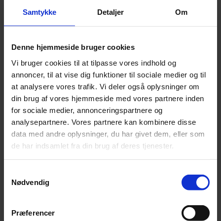
Samtykke
Detaljer
Om
Denne hjemmeside bruger cookies
Vi bruger cookies til at tilpasse vores indhold og
annoncer, til at vise dig funktioner til sociale medier og til
at analysere vores trafik. Vi deler også oplysninger om
din brug af vores hjemmeside med vores partnere inden
for sociale medier, annonceringspartnere og
analysepartnere. Vores partnere kan kombinere disse
data med andre oplysninger, du har givet dem, eller som
de har indsamlet fra din brug af deres tjenester.
Nyhed
Samtykkevalg
Bayreuths nye ‘AI Ring’ får hård medfart
Nødvendig
En slunken pengekasse har forvandlet jubilæumsopsætning af
Wagners ‘Ring’-cyklus til et udskældt AI-eksperiment.
Præferencer