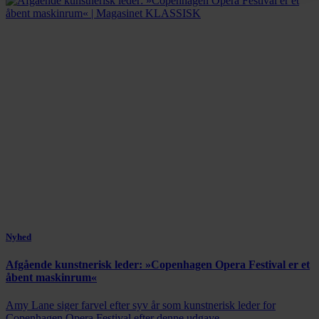
Nyhed
Afgående kunstnerisk leder: »Copenhagen Opera Festival er et
åbent maskinrum«
Amy Lane siger farvel efter syv år som kunstnerisk leder for
Copenhagen Opera Festival efter denne udgave.