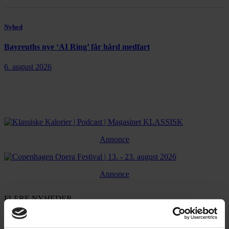
Nyhed
Bayreuths nye ‘AI Ring’ får hård medfart
6. august 2026
Annonce
Annonce
FLERE NYHEDER