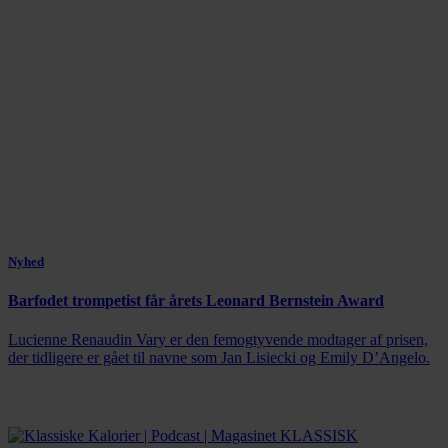
Nyhed
Barfodet trompetist får årets Leonard Bernstein Award
Lucienne Renaudin Vary er den femogtyvende modtager af prisen,
der tidligere er gået til navne som Jan Lisiecki og Emily D’Angelo.