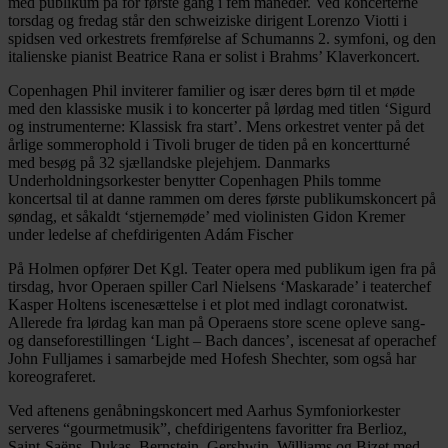
med publikum på for første gang i fem måneder. Ved koncerterne
torsdag og fredag står den schweiziske dirigent Lorenzo Viotti i
spidsen ved orkestrets fremførelse af Schumanns 2. symfoni, og den
italienske pianist Beatrice Rana er solist i Brahms’ Klaverkoncert.
Copenhagen Phil inviterer familier og især deres børn til et møde
med den klassiske musik i to koncerter på lørdag med titlen ‘Sigurd
og instrumenterne: Klassisk fra start’. Mens orkestret venter på det
årlige sommerophold i Tivoli bruger de tiden på en koncertturné
med besøg på 32 sjællandske plejehjem. Danmarks
Underholdningsorkester benytter Copenhagen Phils tomme
koncertsal til at danne rammen om deres første publikumskoncert på
søndag, et såkaldt ‘stjernemøde’ med violinisten Gidon Kremer
under ledelse af chefdirigenten Adám Fischer
På Holmen opfører Det Kgl. Teater opera med publikum igen fra på
tirsdag, hvor Operaen spiller Carl Nielsens ‘Maskarade’ i teaterchef
Kasper Holtens iscenesættelse i et plot med indlagt coronatwist.
Allerede fra lørdag kan man på Operaens store scene opleve sang-
og danseforestillingen ‘Light – Bach dances’, iscenesat af operachef
John Fulljames i samarbejde med Hofesh Shechter, som også har
koreograferet.
Ved aftenens genåbningskoncert med Aarhus Symfoniorkester
serveres “gourmetmusik”, chefdirigentens favoritter fra Berlioz,
Saint-Saëns, Dukas, Bernstein, Gershwin, Williams og Bizet med