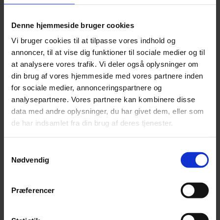
Bayreuths nye ‘AI Ring’ får hård medfart
6. august 2026
Denne hjemmeside bruger cookies
Vi bruger cookies til at tilpasse vores indhold og
annoncer, til at vise dig funktioner til sociale medier og til
at analysere vores trafik. Vi deler også oplysninger om
din brug af vores hjemmeside med vores partnere inden
for sociale medier, annonceringspartnere og
Annonce
analysepartnere. Vores partnere kan kombinere disse
data med andre oplysninger, du har givet dem, eller som
de har indsamlet fra din brug af deres tjenester.
Annonce
FLERE NYHEDER
Samtykkevalg
Nødvendig
Præferencer