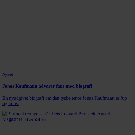
Nyhed
Jonas Kaufmann advarer fans mod biografi
En nyudgivet biografi om den tyske tenor Jonas Kaufmann er fup
og fidus.