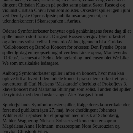
dirigent Christian Kluxen på podiet samt pianist Søren Rastogi og
violinist Cristian Chivu Ivan som solister. Orkestret spiller igen i juni
ved Den Jyske Operas første publikumsarrangement, en
udendørskoncert i Skanseparken i Aarhus.
Odense Symfoniorkester benytter også genåbningens første dag til at
spille musik i stort format. Dirigent Rossen Gergov fører orkestret
og aftenens solist, cellist Leonardo Altino, igennem bl.a. Guldas
‘Cellokoncert og Bartóks Koncert for orkester. Den Fynske Opera
spiller lørdag en nyopsætning af verdens første opera, Monteverdis
‘Orfeus’, iscenesat af Selma Mongelard og med ensemblet We Like
We som musikalske ledsagere.
Aalborg Symfoniorkester spiller i aften en koncert, hvor man kan
opleve lidt af hvert. I den todelte koncert præsenterer orkestret først
ouverturen til Carl Nielsens ‘Maskarade’ efterfulgt af Prokofjevs 3.
klaverkoncert med Marianna Shirinyan som solist. I anden del spiller
de rytmisk med den danske sanger Alex Vargas i front.
Sønderjyllands Symfoniorkester spiller, ifølge deres koncertkalender,
først med publikum igen 27. maj, hvor chefdirigent Johannes
Wildner står i spidsen for et program med musik af Schönberg,
Mahler, Wagner og Nielsen. Solister ved koncerten er sopran
Magdalena Anna Hofmann, mezzosopran Nora Sourouzian og
baryton Christoph Filler.