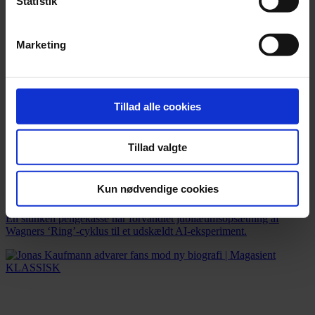
Statistik
Marketing
Tillad alle cookies
Tillad valgte
Nyhed
Kun nødvendige cookies
Bayreuths nye ‘AI Ring’ får hård medfart
En slunken pengekasse har forvandlet jubilæumsopsætning af
Wagners ‘Ring’-cyklus til et udskældt AI-eksperiment.