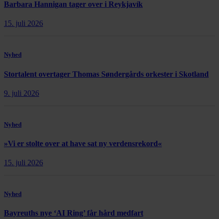
Barbara Hannigan tager over i Reykjavík
15. juli 2026
Nyhed
Stortalent overtager Thomas Søndergårds orkester i Skotland
9. juli 2026
Nyhed
»Vi er stolte over at have sat ny verdensrekord«
15. juli 2026
Nyhed
Bayreuths nye ‘AI Ring’ får hård medfart