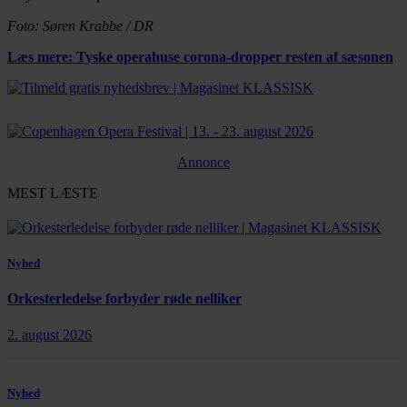
Foto: Søren Krabbe / DR
Læs mere: Tyske operahuse corona-dropper resten af sæsonen
Annonce
MEST LÆSTE
Nyhed
Orkesterledelse forbyder røde nelliker
2. august 2026
Nyhed