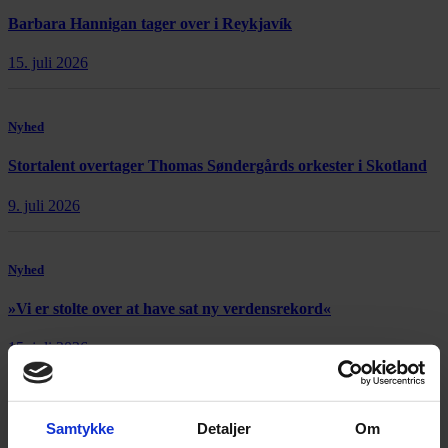
Barbara Hannigan tager over i Reykjavík
15. juli 2026
Nyhed
Stortalent overtager Thomas Søndergårds orkester i Skotland
9. juli 2026
Nyhed
»Vi er stolte over at have sat ny verdensrekord«
15. juli 2026
Nyhed
Samtykke
Detaljer
Om