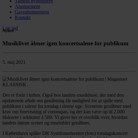
Tilmeld nyhedsbrev
Abonnement
Gaveabonnement
Kontakt
Log ind
Nyhed
Musiklivet åbner igen koncertsalene for publikum
5. maj 2021
Der er forår i luften. Også hos landets musikhuse, der med den
opdaterede aftale om genåbning får mulighed for at spille med
publikum i salene fra torsdag i denne uge. Scenerne genåbner med
krav om forevisning af coronapas, og der kan være op til 2.000
tilskuere i sektioner á 500. Vi giver her et overblik over, hvordan
landets største scener og ensembler genåbner.
I København spiller DR Symfoniorkestret (foto) torsdagskoncert