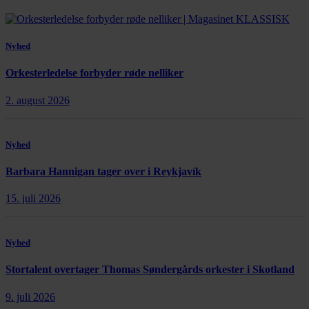
Nyhed
Orkesterledelse forbyder røde nelliker
2. august 2026
Nyhed
Barbara Hannigan tager over i Reykjavík
15. juli 2026
Nyhed
Stortalent overtager Thomas Søndergårds orkester i Skotland
9. juli 2026