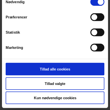
Nødvendig
Nyhed
Orkesterledelse forbyder røde nelliker
Præferencer
Over 2.000 nelliker er uddelt i solidaritet med chefdirigenten, men
nu slår ledelsen hårdt ned på det røde symbol.
Statistik
Marketing
Tillad alle cookies
Tillad valgte
Kun nødvendige cookies