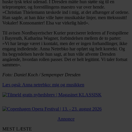
huske tysk tekst udenad. I Dresden måtte hun støtte sig til en
teleprompter, og forestillingens maestro var over hende.
»Christian Thielemann tæskede ind i mig, at det afhænger af ordene.
Han sagde, at han ikke ville høre musikalske linjer, men tttekssssttt!
Vokaler! Konsonanter! Elsa var virkelig hård«.
Til avisen Nordbayerischer Kurier præciserer lederen af Festspillene
i Bayreuth, Katharina Wagner, forbindelsen mellem de to parter:
»Vi har længe været i kontakt, men der er ingen forhandlinger, ikke
engang indledende. Anna Netrebko har opført sig helt korrekt. Og
fra begyndelsen havde hun sagt, at hun ville afvente Dresden
angående, hvordan rollen passer. Det er helt legitimt. Vi taler fortsat
sammen«.
Foto: Daniel Koch / Semperoper Dresden
Læs også: Anna netrebko: mig og musikken
Annonce
MEST LÆSTE