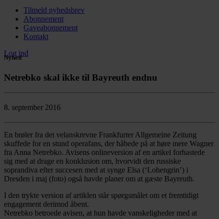
Tilmeld nyhedsbrev
Abonnement
Gaveabonnement
Kontakt
Log ind
Nyhed
Netrebko skal ikke til Bayreuth endnu
8. september 2016
En brøler fra det velanskrevne Frankfurter Allgemeine Zeitung
skuffede for en stund operafans, der håbede på at høre mere Wagner
fra Anna Netrebko. Avisens onlineversion af en artikel forhastede
sig med at drage en konklusion om, hvorvidt den russiske
soprandiva efter succesen med at synge Elsa (‘Lohengrin’) i
Dresden i maj (foto) også havde planer om at gæste Bayreuth.
I den trykte version af artiklen står spørgsmålet om et fremtidigt
engagement derimod åbent.
Netrebko betroede avisen, at hun havde vanskeligheder med at