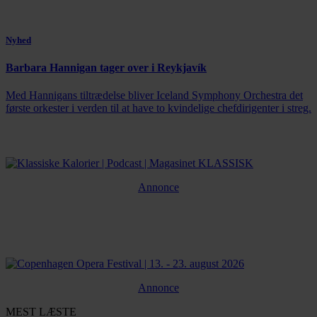
Nyhed
Barbara Hannigan tager over i Reykjavík
Med Hannigans tiltrædelse bliver Iceland Symphony Orchestra det
første orkester i verden til at have to kvindelige chefdirigenter i streg.
Annonce
Annonce
MEST LÆSTE