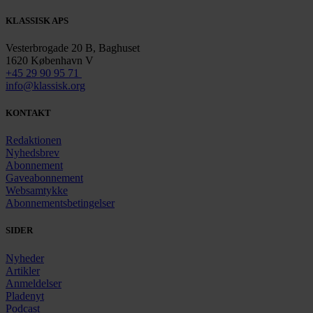
KLASSISK APS
Vesterbrogade 20 B, Baghuset
1620 København V
+45 29 90 95 71
info@klassisk.org
KONTAKT
Redaktionen
Nyhedsbrev
Abonnement
Gaveabonnement
Websamtykke
Abonnementsbetingelser
SIDER
Nyheder
Artikler
Anmeldelser
Pladenyt
Podcast