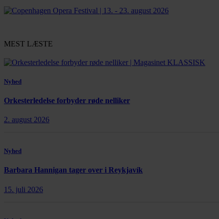
MEST LÆSTE
Nyhed
Orkesterledelse forbyder røde nelliker
2. august 2026
Nyhed
Barbara Hannigan tager over i Reykjavík
15. juli 2026