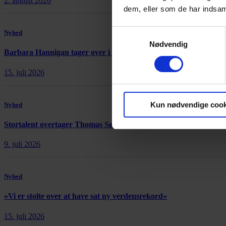
2. august 2026
dem, eller som de har indsaml
Samtykkevalg
Nyhed
Nødvendig
Barbara Hannigan tager over i Reykjavík
15. juli 2026
Kun nødvendige cook
Nyhed
Stortalent overtager Thomas Søndergårds orkester i Skotland
9. juli 2026
Nyhed
»Vi er stolte over at have sat ny verdensrekord«
15. juli 2026