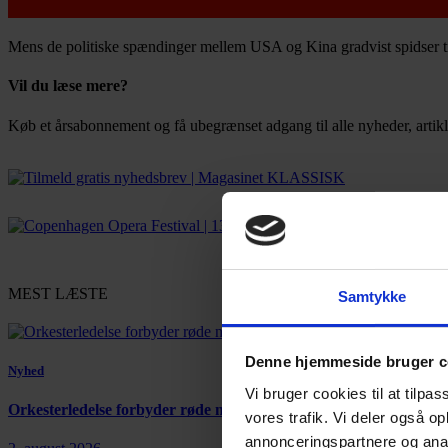
Mens de politiske spændinger mellem USA og Kina gradvist spidser t
Vil du læse mere?
Køb et årsabonnement og få ubegrænset adgang til alle nyheder, artikl
Bestil abonnement
MEST LÆSTE
Samtykke
Denne hjemmeside bruger c
Nyhed
Vi bruger cookies til at tilpas
Orkesterledelse forbyder røde nelliker
vores trafik. Vi deler også 
annonceringspartnere og anal