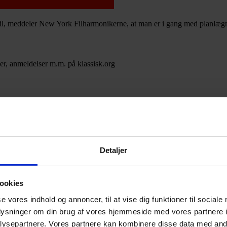
il, meddeler New York Filharmonikerne, at man er i gang med planlæg
er, anmeldelser m.m. på klassisk.org
Annonce
Detaljer
ookies
se vores indhold og annoncer, til at vise dig funktioner til sociale
oplysninger om din brug af vores hjemmeside med vores partnere i
ysepartnere. Vores partnere kan kombinere disse data med andr