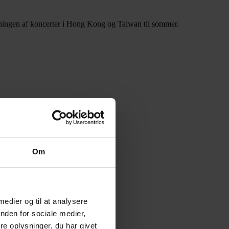
ningen af koncerter i Hong Kong og Taiwan til sommer.
Om
 medier og til at analysere
nden for sociale medier,
e oplysninger, du har givet