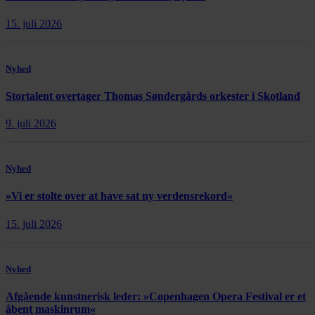
15. juli 2026
Nyhed
Stortalent overtager Thomas Søndergårds orkester i Skotland
9. juli 2026
Nyhed
»Vi er stolte over at have sat ny verdensrekord«
15. juli 2026
Nyhed
Afgående kunstnerisk leder: »Copenhagen Opera Festival er et
åbent maskinrum«