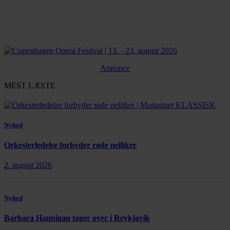
Annonce
MEST LÆSTE
Nyhed
Orkesterledelse forbyder røde nelliker
2. august 2026
Nyhed
Barbara Hannigan tager over i Reykjavík