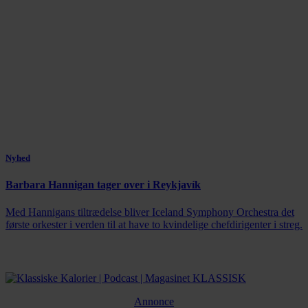
Nyhed
Barbara Hannigan tager over i Reykjavík
Med Hannigans tiltrædelse bliver Iceland Symphony Orchestra det
første orkester i verden til at have to kvindelige chefdirigenter i streg.
Annonce