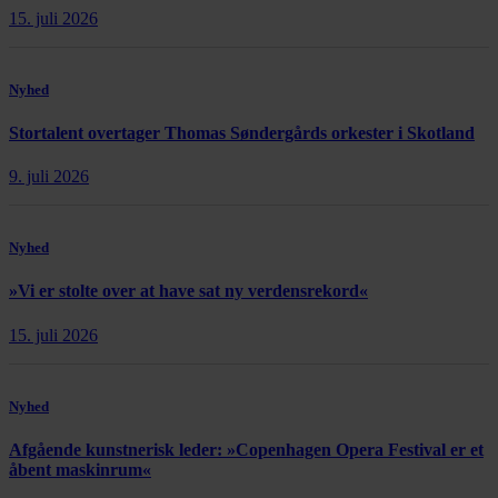
15. juli 2026
Nyhed
Stortalent overtager Thomas Søndergårds orkester i Skotland
9. juli 2026
Nyhed
»Vi er stolte over at have sat ny verdensrekord«
15. juli 2026
Nyhed
Afgående kunstnerisk leder: »Copenhagen Opera Festival er et
åbent maskinrum«