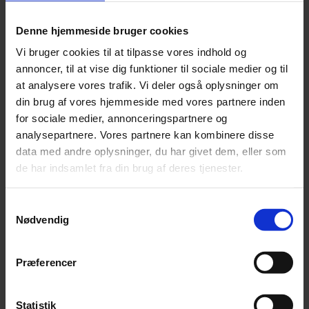
Denne hjemmeside bruger cookies
Vi bruger cookies til at tilpasse vores indhold og
annoncer, til at vise dig funktioner til sociale medier og til
at analysere vores trafik. Vi deler også oplysninger om
din brug af vores hjemmeside med vores partnere inden
for sociale medier, annonceringspartnere og
analysepartnere. Vores partnere kan kombinere disse
data med andre oplysninger, du har givet dem, eller som
Jonas Kaufmann advarer fans mod biografi
de har indsamlet fra din brug af deres tjenester.
En nyudgivet biografi om den tyske tenor Jonas Kaufmann er fup
og fidus.
Samtykkevalg
Nødvendig
Præferencer
Statistik