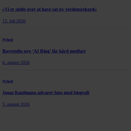
»Vi er stolte over at have sat ny verdensrekord«
15. juli 2026
Nyhed
Bayreuths nye ‘AI Ring’ får hård medfart
6. august 2026
Nyhed
Jonas Kaufmann advarer fans mod biografi
5. august 2026