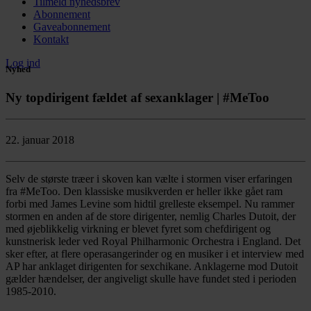
Tilmeld nyhedsbrev
Abonnement
Gaveabonnement
Kontakt
Log ind
Nyhed
Ny topdirigent fældet af sexanklager | #MeToo
22. januar 2018
Selv de største træer i skoven kan vælte i stormen viser erfaringen
fra #MeToo. Den klassiske musikverden er heller ikke gået ram
forbi med James Levine som hidtil grelleste eksempel. Nu rammer
stormen en anden af de store dirigenter, nemlig Charles Dutoit, der
med øjeblikkelig virkning er blevet fyret som chefdirigent og
kunstnerisk leder ved Royal Philharmonic Orchestra i England. Det
sker efter, at flere operasangerinder og en musiker i et interview med
AP har anklaget dirigenten for sexchikane. Anklagerne mod Dutoit
gælder hændelser, der angiveligt skulle have fundet sted i perioden
1985-2010.