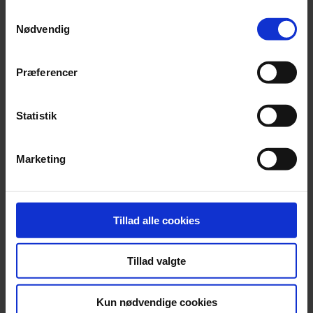
Samtykkevalg
Nødvendig
Præferencer
Jonas Kaufmann advarer fans mod biografi
Statistik
En nyudgivet biografi om den tyske tenor Jonas Kaufmann er fup
og fidus.
Marketing
Tillad alle cookies
Tillad valgte
Kun nødvendige cookies