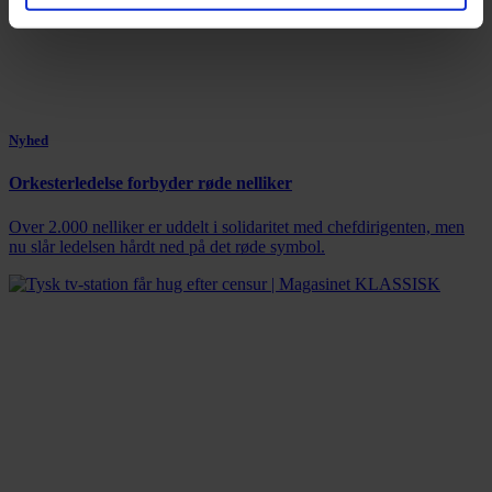
Nyhed
Orkesterledelse forbyder røde nelliker
Over 2.000 nelliker er uddelt i solidaritet med chefdirigenten, men
nu slår ledelsen hårdt ned på det røde symbol.