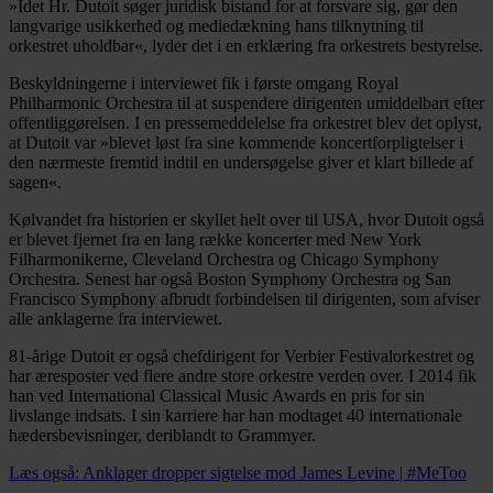
»Idet Hr. Dutoit søger juridisk bistand for at forsvare sig, gør den
langvarige usikkerhed og mediedækning hans tilknytning til
orkestret uholdbar«, lyder det i en erklæring fra orkestrets bestyrelse.
Beskyldningerne i interviewet fik i første omgang Royal
Philharmonic Orchestra til at suspendere dirigenten umiddelbart efter
offentliggørelsen. I en pressemeddelelse fra orkestret blev det oplyst,
at Dutoit var »blevet løst fra sine kommende koncertforpligtelser i
den nærmeste fremtid indtil en undersøgelse giver et klart billede af
sagen«.
Kølvandet fra historien er skyllet helt over til USA, hvor Dutoit også
er blevet fjernet fra en lang række koncerter med New York
Filharmonikerne, Cleveland Orchestra og Chicago Symphony
Orchestra. Senest har også Boston Symphony Orchestra og San
Francisco Symphony afbrudt forbindelsen til dirigenten, som afviser
alle anklagerne fra interviewet.
81-årige Dutoit er også chefdirigent for Verbier Festivalorkestret og
har æresposter ved flere andre store orkestre verden over. I 2014 fik
han ved International Classical Music Awards en pris for sin
livslange indsats. I sin karriere har han modtaget 40 internationale
hædersbevisninger, deriblandt to Grammyer.
Læs også: Anklager dropper sigtelse mod James Levine | #MeToo