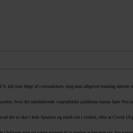
l 9. juli som følge af coronakrisen, slog man alligevel mandag dørene 
erten, hvor det udelukkende vegetabilske publikum kunne høre Puccinis
ad der er sket i hele Spanien og rundt om i verden, efter at Covid-19-pa
 i lukkede rum og været tvunget til at opgive at bevæge sig, har naturen