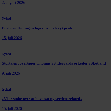
2. august 2026
Nyhed
Barbara Hannigan tager over i Reykjavík
15. juli 2026
Nyhed
Stortalent overtager Thomas Søndergårds orkester i Skotland
9. juli 2026
Nyhed
»Vi er stolte over at have sat ny verdensrekord«
15. juli 2026