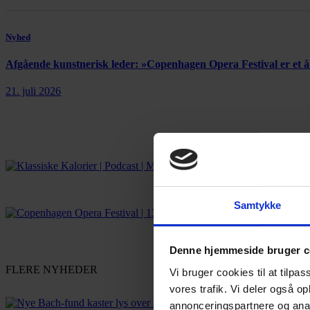
Nyhed
Afgående kunstnerisk leder: »Copenhagen Opera Festival er et
21. juli 2026
Samtykke
Denne hjemmeside bruger c
FLERE NYHEDER
Vi bruger cookies til at tilpas
vores trafik. Vi deler også 
annonceringspartnere og anal