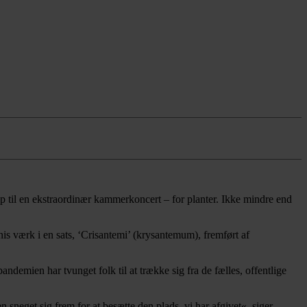
op til en ekstraordinær kammerkoncert – for planter. Ikke mindre end
 værk i en sats, ‘Crisantemi’ (krysantemum), fremført af
ndemien har tvunget folk til at trække sig fra de fælles, offentlige
 sneget sig frem for at besætte den plads, vi har afgivet«, siger