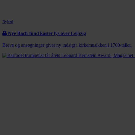
Nyhed
Nye Bach-fund kaster lys over Leipzig
Breve og ansøgninger giver ny indsigt i kirkemusikken i 1700-tallet.