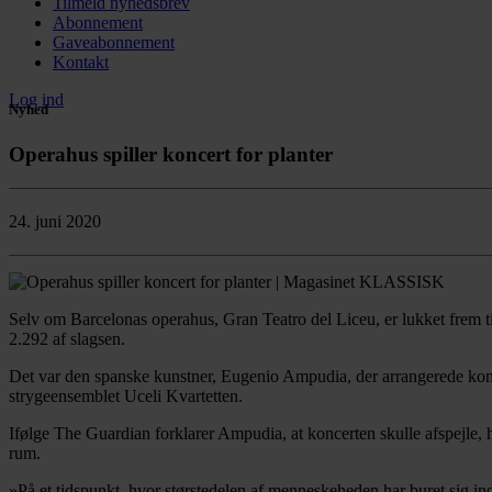
Tilmeld nyhedsbrev
Abonnement
Gaveabonnement
Kontakt
Log ind
Nyhed
Operahus spiller koncert for planter
24. juni 2020
Selv om Barcelonas operahus, Gran Teatro del Liceu, er lukket frem ti
2.292 af slagsen.
Det var den spanske kunstner, Eugenio Ampudia, der arrangerede konc
strygeensemblet Uceli Kvartetten.
Ifølge The Guardian forklarer Ampudia, at koncerten skulle afspejle, hv
rum.
»På et tidspunkt, hvor størstedelen af menneskeheden har buret sig inde