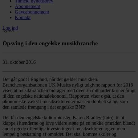
Tilmeld nyhedsbrev
Abonnement
Gaveabonnement
Kontakt
Log ind
Nyhed
Opsving i den engelske musikbranche
31. oktober 2016
Det går godt i England, når det gælder musikken.
Brancheorganisationen UK Musics nyligt udgivne rapport for 2015
viser, at musikbranchen bidrager med over 35 milliarder kroner årligt
til den engelske nationaløkonomi. Rapporten viser også, at den
økonomiske vækst i musiksektoren er næsten dobbelt så høj som
den samlede fremgang i det engelske BNP.
Det får den engelske kulturminister, Karen Bradley (foto), til at
klappe i hænderne og love videre støtte på en række områder, blandt
andet øgede offentlige investeringer i musiksektoren og en mere
lempelig beskatning af området. Det skal komme skoler og