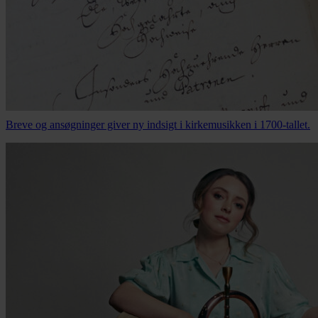
Nyhed
Nye Bach-fund kaster lys over Leipzig
Breve og ansøgninger giver ny indsigt i kirkemusikken i 1700-tallet.