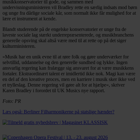
musikkonservatorier til gode, og sammen med
undervisningsministeren vil Bradley rette en særlig indsats mod børn
og unge fra dårlige sociale kår, som normalt ikke får mulighed for at
lære et instrument at kende.
Blandt studerende på de engelske konservatorier er unge fra de
laveste sociale lag stærkt underrepræsenterede, og musikbranchens
generelle opsving skal altså være med til at rette op på det siger
kulturministeren.
»Musik har en unik evne til at røre folk og gøre underværker for
selvtillid, uddannelse og den generelle sundhed og lykke. Ingen
ansvarlig regering kan fralægge sig ansvaret for at være musikkens
fortaler. Ekstraordinært talent er imidlertid ikke nok. Magi kan være
en del af den kreative proces, men en karriere i musik sker ikke ved
et trylleslag. Denne regering vil gøre alt for at hjælpe«, skriver
Karen Bradley i forordet til UK Musics nye rapport.
Foto: PR
Læs også: Berliner Filharmonikerne på statslige hænder?