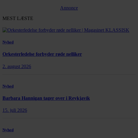
Annonce
MEST LÆSTE
Nyhed
Orkesterledelse forbyder røde nelliker
2. august 2026
Nyhed
Barbara Hannigan tager over i Reykjavík
15. juli 2026
Nyhed