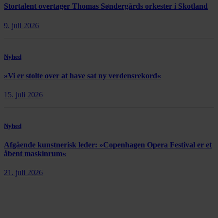
Stortalent overtager Thomas Søndergårds orkester i Skotland
9. juli 2026
Nyhed
»Vi er stolte over at have sat ny verdensrekord«
15. juli 2026
Nyhed
Afgående kunstnerisk leder: »Copenhagen Opera Festival er et
åbent maskinrum«
21. juli 2026