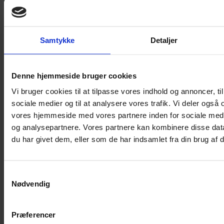
Samtykke
Detaljer
Nyhed
Barbara Hannigan tager over i Reykjavík
Denne hjemmeside bruger cookies
Vi bruger cookies til at tilpasse vores indhold og annoncer, til 
Med Hannigans tiltrædelse bliver Iceland Symphony Orchestra det
første orkester i verden til at have to kvindelige chefdirigenter i streg.
sociale medier og til at analysere vores trafik. Vi deler også
vores hjemmeside med vores partnere inden for sociale med
og analysepartnere. Vores partnere kan kombinere disse dat
du har givet dem, eller som de har indsamlet fra din brug af d
Annonce
Samtykkevalg
Nødvendig
Præferencer