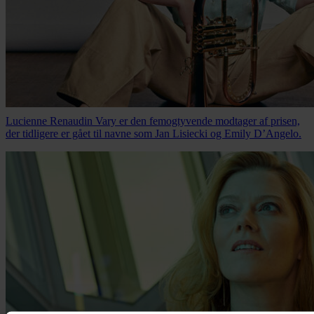
Nyhed
Barfodet trompetist får årets Leonard Bernstein Award
Lucienne Renaudin Vary er den femogtyvende modtager af prisen,
der tidligere er gået til navne som Jan Lisiecki og Emily D’Angelo.