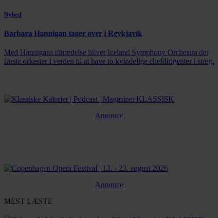
Nyhed
Barbara Hannigan tager over i Reykjavík
Med Hannigans tiltrædelse bliver Iceland Symphony Orchestra det
første orkester i verden til at have to kvindelige chefdirigenter i streg.
Annonce
Annonce
MEST LÆSTE