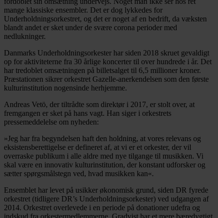
fordoblet sin omsætning undervejs. Noget man ikke ser hos ret
mange klassiske ensembler. Det er dog lykkedes for
Underholdningsorkestret, og det er noget af en bedrift, da væksten
blandt andet er sket under de svære corona perioder med
nedlukninger.
Danmarks Underholdningsorkester har siden 2018 skruet gevaldigt
op for aktiviteterne fra 30 årlige koncerter til over hundrede i år. Det
har tredoblet omsætningen på billetsalget til 6,5 millioner kroner.
Præstationen sikrer orkestret Gazelle-anerkendelsen som den første
kulturinstitution nogensinde herhjemme.
Andreas Vetö, der tiltrådte som direktør i 2017, er stolt over, at
fremgangen er sket på hans vagt. Han siger i orkestrets
pressemeddelelse om nyheden:
»Jeg har fra begyndelsen haft den holdning, at vores relevans og
eksistensberettigelse er defineret af, at vi er et orkester, der vil
overraske publikum i alle aldre med nye tilgange til musikken. Vi
skal være en innovativ kulturinstitution, der konstant udforsker og
sætter spørgsmålstegn ved, hvad musikken kan«.
Ensemblet har levet på usikker økonomisk grund, siden DR fyrede
orkestret (tidligere DR’s Underholdningsorkester) ved udgangen af
2014. Orkestret overlevede i en periode på donationer udefra og
indskud fra orkestermedlemmerne. Gradvist har et mere bæredygtigt