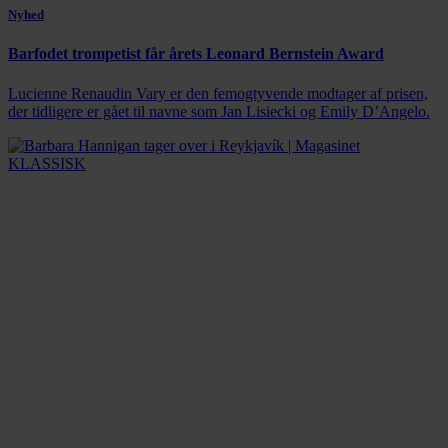
Nyhed
Barfodet trompetist får årets Leonard Bernstein Award
Lucienne Renaudin Vary er den femogtyvende modtager af prisen,
der tidligere er gået til navne som Jan Lisiecki og Emily D’Angelo.