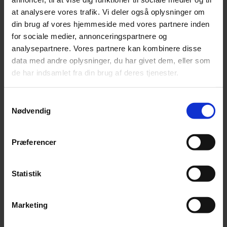
Annonce
at analysere vores trafik. Vi deler også oplysninger om
din brug af vores hjemmeside med vores partnere inden
FLERE NYHEDER
for sociale medier, annonceringspartnere og
analysepartnere. Vores partnere kan kombinere disse
data med andre oplysninger, du har givet dem, eller som
de har indsamlet fra din brug af deres tjenester.
Samtykkevalg
Nødvendig
Præferencer
Statistik
Marketing