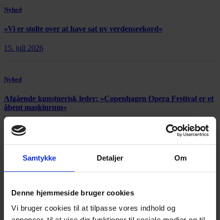
Nyhed
»Vi er stolte over at have sat ny verdensrekord«
15. juli 2026
Nyhed
Afgående kunstnerisk leder: »Copenhagen Opera Festival er et
åbent maskinrum«
21. juli 2026
Samtykke
Detaljer
Om
Denne hjemmeside bruger cookies
Annonce
Vi bruger cookies til at tilpasse vores indhold og
annoncer, til at vise dig funktioner til sociale medier og til