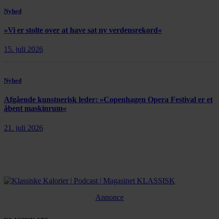
Nyhed
»Vi er stolte over at have sat ny verdensrekord«
15. juli 2026
Nyhed
Afgående kunstnerisk leder: »Copenhagen Opera Festival er et
åbent maskinrum«
21. juli 2026
Annonce