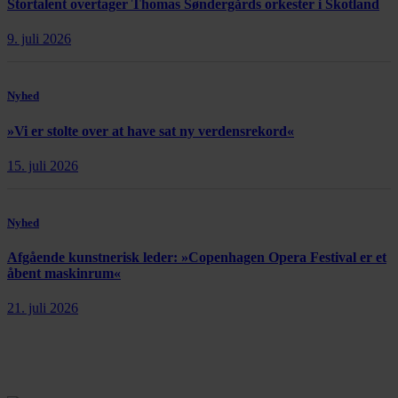
Stortalent overtager Thomas Søndergårds orkester i Skotland
9. juli 2026
Nyhed
»Vi er stolte over at have sat ny verdensrekord«
15. juli 2026
Nyhed
Afgående kunstnerisk leder: »Copenhagen Opera Festival er et
åbent maskinrum«
21. juli 2026