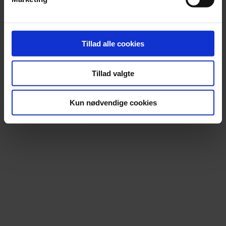
Tillad alle cookies
Nyhed
Bayreuths nye ‘AI Ring’ får hård medfart
Tillad valgte
En slunken pengekasse har forvandlet jubilæumsopsætning af
Wagners ‘Ring’-cyklus til et udskældt AI-eksperiment.
Kun nødvendige cookies