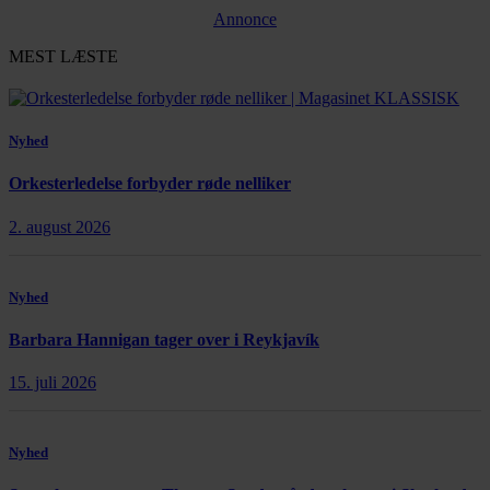
Annonce
MEST LÆSTE
Nyhed
Orkesterledelse forbyder røde nelliker
2. august 2026
Nyhed
Barbara Hannigan tager over i Reykjavík
15. juli 2026
Nyhed