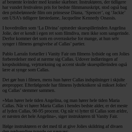
af berømte kvinder med kranke skæbner. Instruktøren, der tidligere
har vundet festivalens pris for bedste filmmanuskript, stod også bag
den prisbelønnede film om prinsesse Diana, ‘Spencer’, og ‘Jackie’
om USA’s tidligere førstedame, Jacqueline Kennedy Onassis.
I hovedrollen som ‘La Divina’ optræder skuespillerinden Angelina
Jolie, der er kendt i egen ret som filmdiva, men ikke som sangerinde.
Derfor kommer det som en overraskelse for mange, at hun selv
synger i filmens gengivelse af Callas’ partier.
Pablo Larraín fortæller i Vanity Fair om filmens lydside og om Jolies
forberedelser med at nærme sig Callas. Udover indlæringen af
kropsholdning, vejrtrækning og accent skulle skuespillerinden også
lære at synge som Callas.
Det gør hun i filmen, mens hun hører Callas indspilninger i skjulte
ørepropper. Efterfølgende har filmens lydteknikere så mikset Jolies’
og Callas’ stemmer sammen.
»Man hører hele tiden Angelina, og man hører hele tiden Maria
Callas. Når vi hører Maria Callas i hendes bedste alder, er det meste
af lyden Callas, 90-95 procent. Og når vi lytter til Callas som ældre,
er næsten det hele Angelina«, siger instruktøren til Vanity Fair.
Ifølge instruktøren er det med til at give Jolies skildring af divaen
den nødvendige tyngde og nærvær: