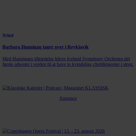
Nyhed
Barbara Hannigan tager over i Reykjavík
Med Hannigans tiltrædelse bliver Iceland Symphony Orchestra det
første orkester i verden til at have to kvindelige chefdirigenter i streg.
Annonce