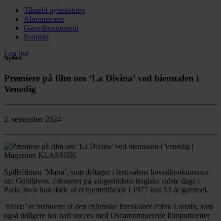
Tilmeld nyhedsbrev
Abonnement
Gaveabonnement
Kontakt
Log ind
Nyhed
Premiere på film om ‘La Divina’ ved biennalen i
Venedig
2. september 2024
Spillefilmen ‘Maria’, som deltager i festivalens hovedkonkurrence
om Guldløven, fokuserer på sangerindens tragiske sidste dage i
Paris, hvor hun døde af et hjertetilfælde i 1977 kun 53 år gammel.
‘Maria’ er instrueret af den chilenske filmskaber Pablo Larraín, som
også tidligere har haft succes med Oscarnominerede filmportrætter