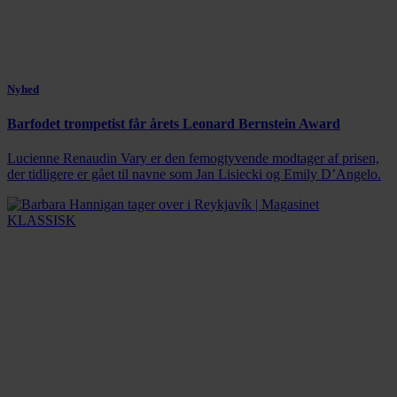
Nyhed
Barfodet trompetist får årets Leonard Bernstein Award
Lucienne Renaudin Vary er den femogtyvende modtager af prisen,
der tidligere er gået til navne som Jan Lisiecki og Emily D’Angelo.