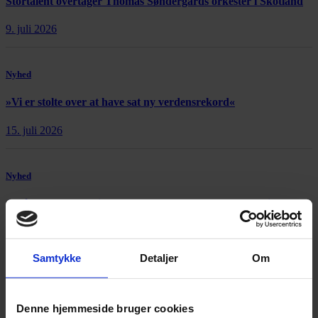
Stortalent overtager Thomas Søndergårds orkester i Skotland
9. juli 2026
Nyhed
»Vi er stolte over at have sat ny verdensrekord«
15. juli 2026
Nyhed
Afgående kunstnerisk leder: »Copenhagen Opera Festival er et
åbent maskinrum«
21. juli 2026
Samtykke
Detaljer
Om
Denne hjemmeside bruger cookies